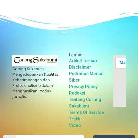
Laman
Artikel Terbaru
Disclaimer
Corong Sukabumi
Pedoman Media
𝖬𝖾𝗇𝗀𝖾𝖽𝖾𝗉𝖺𝗇𝗄𝖺𝗇 𝖪𝗎𝖺𝗅𝗂𝗍𝖺𝗌,
Siber
𝖪𝖾𝖻𝖾𝗋𝗂𝗆𝖻𝖺𝗇𝗀𝖺𝗇 𝖽𝖺𝗇
𝖯𝗋𝗈𝖿𝖾𝗌𝗂𝗈𝗇𝖺𝗅𝗂𝗌𝗆𝖾 𝖽𝖺𝗅𝖺𝗆
Privacy Policy
𝖬𝖾𝗇𝗀𝗁𝖺𝗌𝗂𝗅𝗄𝖺𝗇 𝖯𝗋𝗈𝖽𝗎𝗄
Redaksi
𝖩𝗎𝗋𝗇𝖺𝗅𝗂𝗌.
Tentang Corong
Sukabumi
Terms Of Service
Traktir
Video