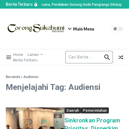
Berita Terbaru
an di Alun-alun Suryakencana, Pendakian Gunung Gede Pangrango Ditutup Sem
Main Menu
Home
Laman
Berita Terbaru
Beranda
/
Audiensi
Menjelajahi Tag: Audiensi
Daerah
Pemerintahan
Sinkronkan Program
Prioritas, Disperkim