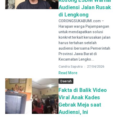
Kosong ESDM Warnai
Audiensi Jalan Rusak
di Lengkong
CORONGSUKABUMI.com –
Harapan warga Pajampangan
untuk mendapatkan solusi
konkret terkait kerusakan jalan
harus tertahan setelah
audiensi bersama Pemerintah
Provinsi Jawa Barat di
Kecamatan Lengko...
Candra Saputra
27/04/2026
Read More
Daerah
Fakta di Balik Video
Viral Anak Kades
Gebrak Meja saat
Audiensi, Ini