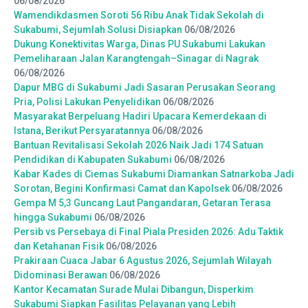
06/08/2026
Wamendikdasmen Soroti 56 Ribu Anak Tidak Sekolah di
Sukabumi, Sejumlah Solusi Disiapkan
06/08/2026
Dukung Konektivitas Warga, Dinas PU Sukabumi Lakukan
Pemeliharaan Jalan Karangtengah–Sinagar di Nagrak
06/08/2026
Dapur MBG di Sukabumi Jadi Sasaran Perusakan Seorang
Pria, Polisi Lakukan Penyelidikan
06/08/2026
Masyarakat Berpeluang Hadiri Upacara Kemerdekaan di
Istana, Berikut Persyaratannya
06/08/2026
Bantuan Revitalisasi Sekolah 2026 Naik Jadi 174 Satuan
Pendidikan di Kabupaten Sukabumi
06/08/2026
Kabar Kades di Ciemas Sukabumi Diamankan Satnarkoba Jadi
Sorotan, Begini Konfirmasi Camat dan Kapolsek
06/08/2026
Gempa M 5,3 Guncang Laut Pangandaran, Getaran Terasa
hingga Sukabumi
06/08/2026
Persib vs Persebaya di Final Piala Presiden 2026: Adu Taktik
dan Ketahanan Fisik
06/08/2026
Prakiraan Cuaca Jabar 6 Agustus 2026, Sejumlah Wilayah
Didominasi Berawan
06/08/2026
Kantor Kecamatan Surade Mulai Dibangun, Disperkim
Sukabumi Siapkan Fasilitas Pelayanan yang Lebih