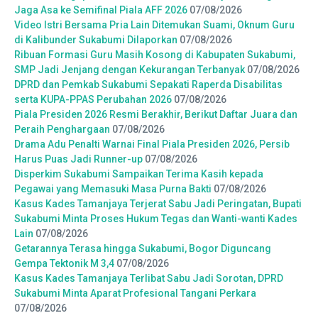
Jaga Asa ke Semifinal Piala AFF 2026
07/08/2026
Video Istri Bersama Pria Lain Ditemukan Suami, Oknum Guru
di Kalibunder Sukabumi Dilaporkan
07/08/2026
Ribuan Formasi Guru Masih Kosong di Kabupaten Sukabumi,
SMP Jadi Jenjang dengan Kekurangan Terbanyak
07/08/2026
DPRD dan Pemkab Sukabumi Sepakati Raperda Disabilitas
serta KUPA-PPAS Perubahan 2026
07/08/2026
Piala Presiden 2026 Resmi Berakhir, Berikut Daftar Juara dan
Peraih Penghargaan
07/08/2026
Drama Adu Penalti Warnai Final Piala Presiden 2026, Persib
Harus Puas Jadi Runner-up
07/08/2026
Disperkim Sukabumi Sampaikan Terima Kasih kepada
Pegawai yang Memasuki Masa Purna Bakti
07/08/2026
Kasus Kades Tamanjaya Terjerat Sabu Jadi Peringatan, Bupati
Sukabumi Minta Proses Hukum Tegas dan Wanti-wanti Kades
Lain
07/08/2026
Getarannya Terasa hingga Sukabumi, Bogor Diguncang
Gempa Tektonik M 3,4
07/08/2026
Kasus Kades Tamanjaya Terlibat Sabu Jadi Sorotan, DPRD
Sukabumi Minta Aparat Profesional Tangani Perkara
07/08/2026