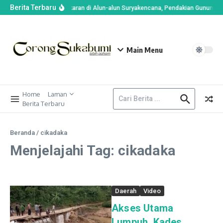
Berita Terbaru
Imbas Kebakaran di Alun-alun Suryakencana, Pendakian Gunung G
Main Menu
Home
Laman
Berita Terbaru
Beranda
/
cikadaka
Menjelajahi Tag: cikadaka
Daerah
Video
Akses Utama
Lumpuh, Kades