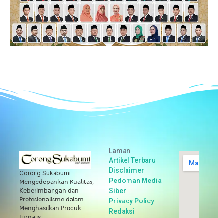
Laman
Artikel Terbaru
Disclaimer
Corong Sukabumi
Pedoman Media
𝖬𝖾𝗇𝗀𝖾𝖽𝖾𝗉𝖺𝗇𝗄𝖺𝗇 𝖪𝗎𝖺𝗅𝗂𝗍𝖺𝗌,
Siber
𝖪𝖾𝖻𝖾𝗋𝗂𝗆𝖻𝖺𝗇𝗀𝖺𝗇 𝖽𝖺𝗇
𝖯𝗋𝗈𝖿𝖾𝗌𝗂𝗈𝗇𝖺𝗅𝗂𝗌𝗆𝖾 𝖽𝖺𝗅𝖺𝗆
Privacy Policy
𝖬𝖾𝗇𝗀𝗁𝖺𝗌𝗂𝗅𝗄𝖺𝗇 𝖯𝗋𝗈𝖽𝗎𝗄
Redaksi
𝖩𝗎𝗋𝗇𝖺𝗅𝗂𝗌.