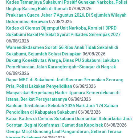
Kades Tamanjaya Sukabumi Positif Gunakan Narkoba, Polisi
Ungkap Barang Bukti di Rumah
07/08/2026
Prakiraan Cuaca Jabar 7 Agustus 2026, Di Sejumlah Wilayah
Didominasi Berawan
07/08/2026
Kades di Ciemas Dijemput Unit Narkoba, Komisi I DPRD
Sukabumi Bakal Perketat Syarat Pilkades Serempak 2027
06/08/2026
Wamendikdasmen Soroti 56 Ribu Anak Tidak Sekolah di
Sukabumi, Sejumlah Solusi Disiapkan
06/08/2026
Dukung Konektivitas Warga, Dinas PU Sukabumi Lakukan
Pemeliharaan Jalan Karangtengah–Sinagar di Nagrak
06/08/2026
Dapur MBG di Sukabumi Jadi Sasaran Perusakan Seorang
Pria, Polisi Lakukan Penyelidikan
06/08/2026
Masyarakat Berpeluang Hadiri Upacara Kemerdekaan di
Istana, Berikut Persyaratannya
06/08/2026
Bantuan Revitalisasi Sekolah 2026 Naik Jadi 174 Satuan
Pendidikan di Kabupaten Sukabumi
06/08/2026
Kabar Kades di Ciemas Sukabumi Diamankan Satnarkoba Jadi
Sorotan, Begini Konfirmasi Camat dan Kapolsek
06/08/2026
Gempa M 5,3 Guncang Laut Pangandaran, Getaran Terasa
hingga Sukabumi
06/08/2026