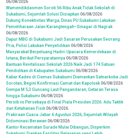
06/08/2026
Wamendikdasmen Soroti 56 Ribu Anak Tidak Sekolah di
Sukabumi, Sejumlah Solusi Disiapkan
06/08/2026
Dukung Konektivitas Warga, Dinas PU Sukabumi Lakukan
Pemeliharaan Jalan Karangtengah–Sinagar di Nagrak
06/08/2026
Dapur MBG di Sukabumi Jadi Sasaran Perusakan Seorang
Pria, Polisi Lakukan Penyelidikan
06/08/2026
Masyarakat Berpeluang Hadiri Upacara Kemerdekaan di
Istana, Berikut Persyaratannya
06/08/2026
Bantuan Revitalisasi Sekolah 2026 Naik Jadi 174 Satuan
Pendidikan di Kabupaten Sukabumi
06/08/2026
Kabar Kades di Ciemas Sukabumi Diamankan Satnarkoba Jadi
Sorotan, Begini Konfirmasi Camat dan Kapolsek
06/08/2026
Gempa M 5,3 Guncang Laut Pangandaran, Getaran Terasa
hingga Sukabumi
06/08/2026
Persib vs Persebaya di Final Piala Presiden 2026: Adu Taktik
dan Ketahanan Fisik
06/08/2026
Prakiraan Cuaca Jabar 6 Agustus 2026, Sejumlah Wilayah
Didominasi Berawan
06/08/2026
Kantor Kecamatan Surade Mulai Dibangun, Disperkim
Sukabumi Siapkan Fasilitas Pelayanan yang Lebih