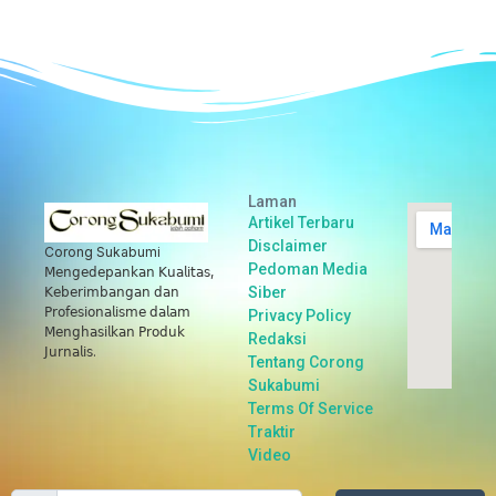
Laman
Artikel Terbaru
Disclaimer
Corong Sukabumi
Pedoman Media
𝖬𝖾𝗇𝗀𝖾𝖽𝖾𝗉𝖺𝗇𝗄𝖺𝗇 𝖪𝗎𝖺𝗅𝗂𝗍𝖺𝗌,
Siber
𝖪𝖾𝖻𝖾𝗋𝗂𝗆𝖻𝖺𝗇𝗀𝖺𝗇 𝖽𝖺𝗇
𝖯𝗋𝗈𝖿𝖾𝗌𝗂𝗈𝗇𝖺𝗅𝗂𝗌𝗆𝖾 𝖽𝖺𝗅𝖺𝗆
Privacy Policy
𝖬𝖾𝗇𝗀𝗁𝖺𝗌𝗂𝗅𝗄𝖺𝗇 𝖯𝗋𝗈𝖽𝗎𝗄
Redaksi
𝖩𝗎𝗋𝗇𝖺𝗅𝗂𝗌.
Tentang Corong
Sukabumi
Terms Of Service
Traktir
Video