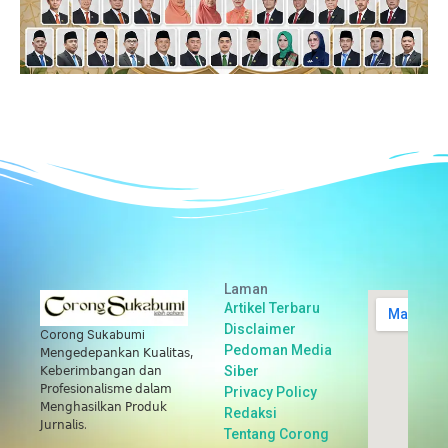
Laman
Artikel Terbaru
Disclaimer
Corong Sukabumi
Pedoman Media
𝖬𝖾𝗇𝗀𝖾𝖽𝖾𝗉𝖺𝗇𝗄𝖺𝗇 𝖪𝗎𝖺𝗅𝗂𝗍𝖺𝗌,
Siber
𝖪𝖾𝖻𝖾𝗋𝗂𝗆𝖻𝖺𝗇𝗀𝖺𝗇 𝖽𝖺𝗇
𝖯𝗋𝗈𝖿𝖾𝗌𝗂𝗈𝗇𝖺𝗅𝗂𝗌𝗆𝖾 𝖽𝖺𝗅𝖺𝗆
Privacy Policy
𝖬𝖾𝗇𝗀𝗁𝖺𝗌𝗂𝗅𝗄𝖺𝗇 𝖯𝗋𝗈𝖽𝗎𝗄
Redaksi
𝖩𝗎𝗋𝗇𝖺𝗅𝗂𝗌.
Tentang Corong