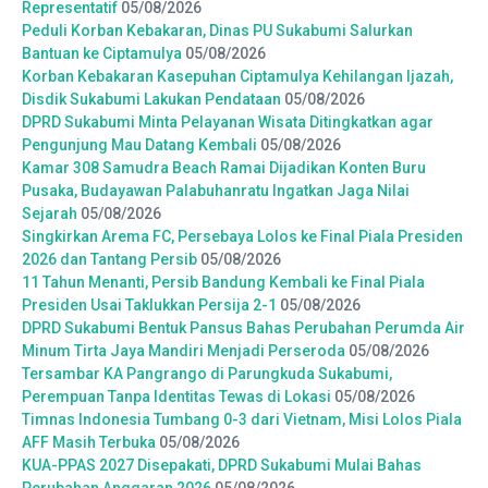
Representatif
05/08/2026
Peduli Korban Kebakaran, Dinas PU Sukabumi Salurkan
Bantuan ke Ciptamulya
05/08/2026
Korban Kebakaran Kasepuhan Ciptamulya Kehilangan Ijazah,
Disdik Sukabumi Lakukan Pendataan
05/08/2026
DPRD Sukabumi Minta Pelayanan Wisata Ditingkatkan agar
Pengunjung Mau Datang Kembali
05/08/2026
Kamar 308 Samudra Beach Ramai Dijadikan Konten Buru
Pusaka, Budayawan Palabuhanratu Ingatkan Jaga Nilai
Sejarah
05/08/2026
Singkirkan Arema FC, Persebaya Lolos ke Final Piala Presiden
2026 dan Tantang Persib
05/08/2026
11 Tahun Menanti, Persib Bandung Kembali ke Final Piala
Presiden Usai Taklukkan Persija 2-1
05/08/2026
DPRD Sukabumi Bentuk Pansus Bahas Perubahan Perumda Air
Minum Tirta Jaya Mandiri Menjadi Perseroda
05/08/2026
Tersambar KA Pangrango di Parungkuda Sukabumi,
Perempuan Tanpa Identitas Tewas di Lokasi
05/08/2026
Timnas Indonesia Tumbang 0-3 dari Vietnam, Misi Lolos Piala
AFF Masih Terbuka
05/08/2026
KUA-PPAS 2027 Disepakati, DPRD Sukabumi Mulai Bahas
Perubahan Anggaran 2026
05/08/2026