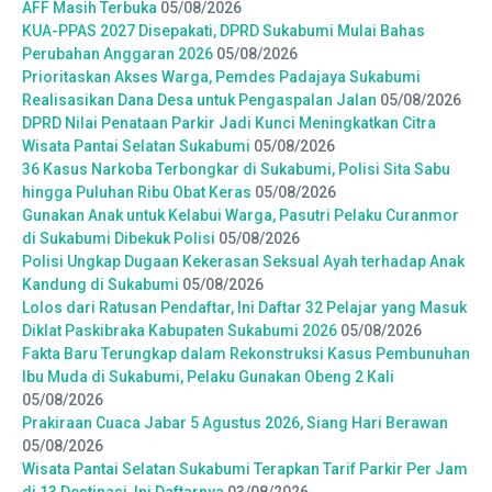
AFF Masih Terbuka
05/08/2026
KUA-PPAS 2027 Disepakati, DPRD Sukabumi Mulai Bahas
Perubahan Anggaran 2026
05/08/2026
Prioritaskan Akses Warga, Pemdes Padajaya Sukabumi
Realisasikan Dana Desa untuk Pengaspalan Jalan
05/08/2026
DPRD Nilai Penataan Parkir Jadi Kunci Meningkatkan Citra
Wisata Pantai Selatan Sukabumi
05/08/2026
36 Kasus Narkoba Terbongkar di Sukabumi, Polisi Sita Sabu
hingga Puluhan Ribu Obat Keras
05/08/2026
Gunakan Anak untuk Kelabui Warga, Pasutri Pelaku Curanmor
di Sukabumi Dibekuk Polisi
05/08/2026
Polisi Ungkap Dugaan Kekerasan Seksual Ayah terhadap Anak
Kandung di Sukabumi
05/08/2026
Lolos dari Ratusan Pendaftar, Ini Daftar 32 Pelajar yang Masuk
Diklat Paskibraka Kabupaten Sukabumi 2026
05/08/2026
Fakta Baru Terungkap dalam Rekonstruksi Kasus Pembunuhan
Ibu Muda di Sukabumi, Pelaku Gunakan Obeng 2 Kali
05/08/2026
Prakiraan Cuaca Jabar 5 Agustus 2026, Siang Hari Berawan
05/08/2026
Wisata Pantai Selatan Sukabumi Terapkan Tarif Parkir Per Jam
di 13 Destinasi, Ini Daftarnya
03/08/2026