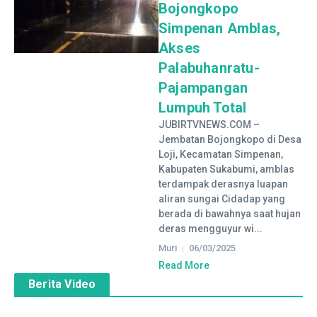
Bojongkopo
Simpenan Amblas,
Akses
Palabuhanratu-
Pajampangan
Lumpuh Total
JUBIRTVNEWS.COM –
Jembatan Bojongkopo di Desa
Loji, Kecamatan Simpenan,
Kabupaten Sukabumi, amblas
terdampak derasnya luapan
aliran sungai Cidadap yang
berada di bawahnya saat hujan
deras mengguyur wi...
Muri
06/03/2025
Read More
Berita Video