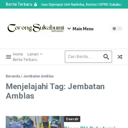
Berita Terbaru
Kades di Ciemas Dijemput Unit Narkoba, Komisi I DPRD Sukabumi Ba
Main Menu
Home
Laman
Berita Terbaru
Beranda
/
Jembatan Amblas
Menjelajahi Tag: Jembatan
Amblas
Daerah