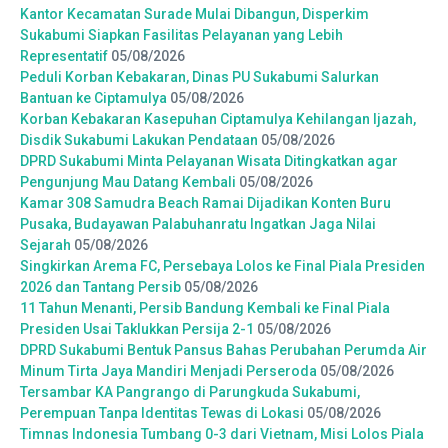
Kantor Kecamatan Surade Mulai Dibangun, Disperkim
Sukabumi Siapkan Fasilitas Pelayanan yang Lebih
Representatif
05/08/2026
Peduli Korban Kebakaran, Dinas PU Sukabumi Salurkan
Bantuan ke Ciptamulya
05/08/2026
Korban Kebakaran Kasepuhan Ciptamulya Kehilangan Ijazah,
Disdik Sukabumi Lakukan Pendataan
05/08/2026
DPRD Sukabumi Minta Pelayanan Wisata Ditingkatkan agar
Pengunjung Mau Datang Kembali
05/08/2026
Kamar 308 Samudra Beach Ramai Dijadikan Konten Buru
Pusaka, Budayawan Palabuhanratu Ingatkan Jaga Nilai
Sejarah
05/08/2026
Singkirkan Arema FC, Persebaya Lolos ke Final Piala Presiden
2026 dan Tantang Persib
05/08/2026
11 Tahun Menanti, Persib Bandung Kembali ke Final Piala
Presiden Usai Taklukkan Persija 2-1
05/08/2026
DPRD Sukabumi Bentuk Pansus Bahas Perubahan Perumda Air
Minum Tirta Jaya Mandiri Menjadi Perseroda
05/08/2026
Tersambar KA Pangrango di Parungkuda Sukabumi,
Perempuan Tanpa Identitas Tewas di Lokasi
05/08/2026
Timnas Indonesia Tumbang 0-3 dari Vietnam, Misi Lolos Piala