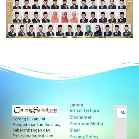
Laman
Artikel Terbaru
Disclaimer
Corong Sukabumi
Pedoman Media
𝖬𝖾𝗇𝗀𝖾𝖽𝖾𝗉𝖺𝗇𝗄𝖺𝗇 𝖪𝗎𝖺𝗅𝗂𝗍𝖺𝗌,
Siber
𝖪𝖾𝖻𝖾𝗋𝗂𝗆𝖻𝖺𝗇𝗀𝖺𝗇 𝖽𝖺𝗇
𝖯𝗋𝗈𝖿𝖾𝗌𝗂𝗈𝗇𝖺𝗅𝗂𝗌𝗆𝖾 𝖽𝖺𝗅𝖺𝗆
Privacy Policy