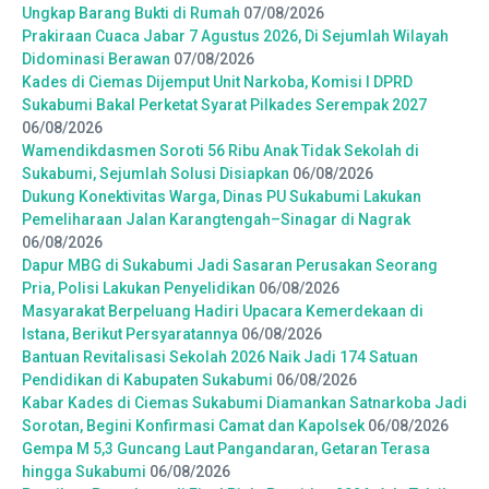
Ungkap Barang Bukti di Rumah
07/08/2026
Prakiraan Cuaca Jabar 7 Agustus 2026, Di Sejumlah Wilayah
Didominasi Berawan
07/08/2026
Kades di Ciemas Dijemput Unit Narkoba, Komisi I DPRD
Sukabumi Bakal Perketat Syarat Pilkades Serempak 2027
06/08/2026
Wamendikdasmen Soroti 56 Ribu Anak Tidak Sekolah di
Sukabumi, Sejumlah Solusi Disiapkan
06/08/2026
Dukung Konektivitas Warga, Dinas PU Sukabumi Lakukan
Pemeliharaan Jalan Karangtengah–Sinagar di Nagrak
06/08/2026
Dapur MBG di Sukabumi Jadi Sasaran Perusakan Seorang
Pria, Polisi Lakukan Penyelidikan
06/08/2026
Masyarakat Berpeluang Hadiri Upacara Kemerdekaan di
Istana, Berikut Persyaratannya
06/08/2026
Bantuan Revitalisasi Sekolah 2026 Naik Jadi 174 Satuan
Pendidikan di Kabupaten Sukabumi
06/08/2026
Kabar Kades di Ciemas Sukabumi Diamankan Satnarkoba Jadi
Sorotan, Begini Konfirmasi Camat dan Kapolsek
06/08/2026
Gempa M 5,3 Guncang Laut Pangandaran, Getaran Terasa
hingga Sukabumi
06/08/2026