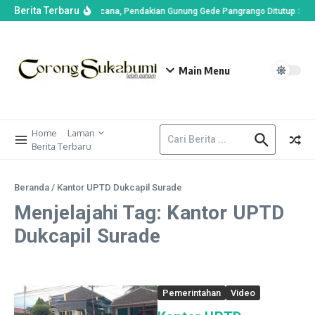
Berita Terbaru
n di Alun-alun Suryakencana, Pendakian Gunung Gede Pangrango Ditutup Sem
Main Menu
Home
Laman
Berita Terbaru
Beranda
/
Kantor UPTD Dukcapil Surade
Menjelajahi Tag: Kantor UPTD
Dukcapil Surade
Pemerintahan
Video