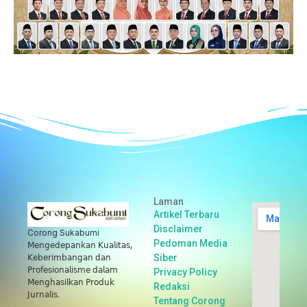
Laman
Artikel Terbaru
Disclaimer
Corong Sukabumi
Pedoman Media
𝖬𝖾𝗇𝗀𝖾𝖽𝖾𝗉𝖺𝗇𝗄𝖺𝗇 𝖪𝗎𝖺𝗅𝗂𝗍𝖺𝗌,
Siber
𝖪𝖾𝖻𝖾𝗋𝗂𝗆𝖻𝖺𝗇𝗀𝖺𝗇 𝖽𝖺𝗇
𝖯𝗋𝗈𝖿𝖾𝗌𝗂𝗈𝗇𝖺𝗅𝗂𝗌𝗆𝖾 𝖽𝖺𝗅𝖺𝗆
Privacy Policy
𝖬𝖾𝗇𝗀𝗁𝖺𝗌𝗂𝗅𝗄𝖺𝗇 𝖯𝗋𝗈𝖽𝗎𝗄
Redaksi
𝖩𝗎𝗋𝗇𝖺𝗅𝗂𝗌.
Tentang Corong