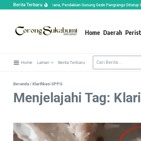
Berita Terbaru
 di Alun-alun Suryakencana, Pendakian Gunung Gede Pangrango Ditutup Semen
Home
Daerah
Peris
Home
Laman
Berita Terbaru
Beranda
/
Klarifikasi SPPG
Menjelajahi Tag: Klar