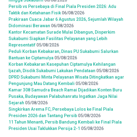
hingga Sukabumi
06/08/2026
Persib vs Persebaya di Final Piala Presiden 2026: Adu
Taktik dan Ketahanan Fisik
06/08/2026
Prakiraan Cuaca Jabar 6 Agustus 2026, Sejumlah Wilayah
Didominasi Berawan
06/08/2026
Kantor Kecamatan Surade Mulai Dibangun, Disperkim
Sukabumi Siapkan Fasilitas Pelayanan yang Lebih
Representatif
05/08/2026
Peduli Korban Kebakaran, Dinas PU Sukabumi Salurkan
Bantuan ke Ciptamulya
05/08/2026
Korban Kebakaran Kasepuhan Ciptamulya Kehilangan
Ijazah, Disdik Sukabumi Lakukan Pendataan
05/08/2026
DPRD Sukabumi Minta Pelayanan Wisata Ditingkatkan agar
Pengunjung Mau Datang Kembali
05/08/2026
Kamar 308 Samudra Beach Ramai Dijadikan Konten Buru
Pusaka, Budayawan Palabuhanratu Ingatkan Jaga Nilai
Sejarah
05/08/2026
Singkirkan Arema FC, Persebaya Lolos ke Final Piala
Presiden 2026 dan Tantang Persib
05/08/2026
11 Tahun Menanti, Persib Bandung Kembali ke Final Piala
Presiden Usai Taklukkan Persija 2-1
05/08/2026