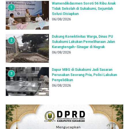
Wamendikdasmen Soroti 56 Ribu Anak
1
Tidak Sekolah di Sukabumi, Sejumlah
Solusi Disiapkan
06/08/2026
Dukung Konektivitas Warga, Dinas PU
2
Sukabumi Lakukan Pemeliharaan Jalan
Karangtengah–Sinagar di Nagrak
06/08/2026
Dapur MBG di Sukabumi Jadi Sasaran
3
Perusakan Seorang Pria, Polisi Lakukan
Penyelidikan
06/08/2026