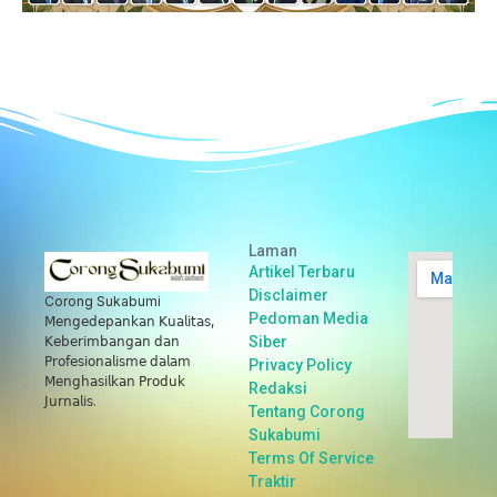
Laman
Artikel Terbaru
Disclaimer
Corong Sukabumi
Pedoman Media
𝖬𝖾𝗇𝗀𝖾𝖽𝖾𝗉𝖺𝗇𝗄𝖺𝗇 𝖪𝗎𝖺𝗅𝗂𝗍𝖺𝗌,
Siber
𝖪𝖾𝖻𝖾𝗋𝗂𝗆𝖻𝖺𝗇𝗀𝖺𝗇 𝖽𝖺𝗇
𝖯𝗋𝗈𝖿𝖾𝗌𝗂𝗈𝗇𝖺𝗅𝗂𝗌𝗆𝖾 𝖽𝖺𝗅𝖺𝗆
Privacy Policy
𝖬𝖾𝗇𝗀𝗁𝖺𝗌𝗂𝗅𝗄𝖺𝗇 𝖯𝗋𝗈𝖽𝗎𝗄
Redaksi
𝖩𝗎𝗋𝗇𝖺𝗅𝗂𝗌.
Tentang Corong
Sukabumi
Terms Of Service
Traktir