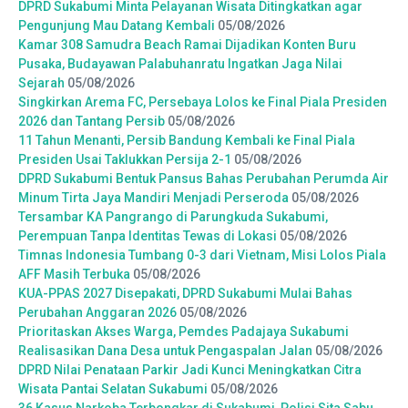
DPRD Sukabumi Minta Pelayanan Wisata Ditingkatkan agar
Pengunjung Mau Datang Kembali
05/08/2026
Kamar 308 Samudra Beach Ramai Dijadikan Konten Buru
Pusaka, Budayawan Palabuhanratu Ingatkan Jaga Nilai
Sejarah
05/08/2026
Singkirkan Arema FC, Persebaya Lolos ke Final Piala Presiden
2026 dan Tantang Persib
05/08/2026
11 Tahun Menanti, Persib Bandung Kembali ke Final Piala
Presiden Usai Taklukkan Persija 2-1
05/08/2026
DPRD Sukabumi Bentuk Pansus Bahas Perubahan Perumda Air
Minum Tirta Jaya Mandiri Menjadi Perseroda
05/08/2026
Tersambar KA Pangrango di Parungkuda Sukabumi,
Perempuan Tanpa Identitas Tewas di Lokasi
05/08/2026
Timnas Indonesia Tumbang 0-3 dari Vietnam, Misi Lolos Piala
AFF Masih Terbuka
05/08/2026
KUA-PPAS 2027 Disepakati, DPRD Sukabumi Mulai Bahas
Perubahan Anggaran 2026
05/08/2026
Prioritaskan Akses Warga, Pemdes Padajaya Sukabumi
Realisasikan Dana Desa untuk Pengaspalan Jalan
05/08/2026
DPRD Nilai Penataan Parkir Jadi Kunci Meningkatkan Citra
Wisata Pantai Selatan Sukabumi
05/08/2026
36 Kasus Narkoba Terbongkar di Sukabumi, Polisi Sita Sabu