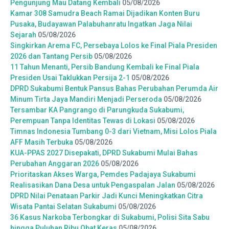
Pengunjung Mau Datang Kembali
05/08/2026
Kamar 308 Samudra Beach Ramai Dijadikan Konten Buru
Pusaka, Budayawan Palabuhanratu Ingatkan Jaga Nilai
Sejarah
05/08/2026
Singkirkan Arema FC, Persebaya Lolos ke Final Piala Presiden
2026 dan Tantang Persib
05/08/2026
11 Tahun Menanti, Persib Bandung Kembali ke Final Piala
Presiden Usai Taklukkan Persija 2-1
05/08/2026
DPRD Sukabumi Bentuk Pansus Bahas Perubahan Perumda Air
Minum Tirta Jaya Mandiri Menjadi Perseroda
05/08/2026
Tersambar KA Pangrango di Parungkuda Sukabumi,
Perempuan Tanpa Identitas Tewas di Lokasi
05/08/2026
Timnas Indonesia Tumbang 0-3 dari Vietnam, Misi Lolos Piala
AFF Masih Terbuka
05/08/2026
KUA-PPAS 2027 Disepakati, DPRD Sukabumi Mulai Bahas
Perubahan Anggaran 2026
05/08/2026
Prioritaskan Akses Warga, Pemdes Padajaya Sukabumi
Realisasikan Dana Desa untuk Pengaspalan Jalan
05/08/2026
DPRD Nilai Penataan Parkir Jadi Kunci Meningkatkan Citra
Wisata Pantai Selatan Sukabumi
05/08/2026
36 Kasus Narkoba Terbongkar di Sukabumi, Polisi Sita Sabu
hingga Puluhan Ribu Obat Keras
05/08/2026