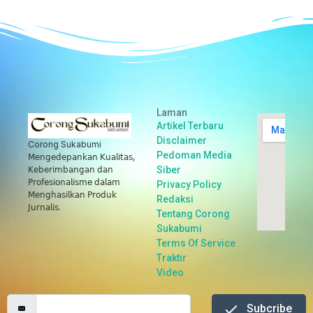
Laman
Artikel Terbaru
Disclaimer
Corong Sukabumi
Pedoman Media
𝖬𝖾𝗇𝗀𝖾𝖽𝖾𝗉𝖺𝗇𝗄𝖺𝗇 𝖪𝗎𝖺𝗅𝗂𝗍𝖺𝗌,
Siber
𝖪𝖾𝖻𝖾𝗋𝗂𝗆𝖻𝖺𝗇𝗀𝖺𝗇 𝖽𝖺𝗇
𝖯𝗋𝗈𝖿𝖾𝗌𝗂𝗈𝗇𝖺𝗅𝗂𝗌𝗆𝖾 𝖽𝖺𝗅𝖺𝗆
Privacy Policy
𝖬𝖾𝗇𝗀𝗁𝖺𝗌𝗂𝗅𝗄𝖺𝗇 𝖯𝗋𝗈𝖽𝗎𝗄
Redaksi
𝖩𝗎𝗋𝗇𝖺𝗅𝗂𝗌.
Tentang Corong
Sukabumi
Terms Of Service
Traktir
Video
Subcribe