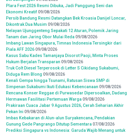
Plara Fest 2026 Resmi Dibuka, Jadi Panggung Seni dan
Ekonomi Kreatif
09/08/2026
Persib Bandung Resmi Datangkan Bek Kroasia Danijel Loncar,
Dikontrak Dua Musim
09/08/2026
Nelayan Ujunggenteng Sepakati 12 Aturan, Polemik Jaring
Tanam dan Jaring Obor Mulai Reda
09/08/2026
Imbang Lawan Singapura, Timnas Indonesia Tersingkir dari
Piala AFF 2026
09/08/2026
Kasus Sabu Kades Tamanjaya Disorot Paoji, Minta Proses
Hukum Berjalan Transparan
09/08/2026
Truk Colt Diesel Terperosok di Letter S Cikidang Sukabumi,
Diduga Rem Blong
09/08/2026
Kenali Gempa hingga Tsunami, Ratusan Siswa SMP di
Simpenan Sukabumi Ikuti Edukasi Kebencanaan
09/08/2026
Rencana Konser Reggae di Purwasedar Dipersoalkan, Dadang
Hermawan Fasilitasi Pertemuan Warga
09/08/2026
Prakiraan Cuaca Jabar 9 Agustus 2026, Cerah Seharian Akhir
Pekan Ini
09/08/2026
Imbas Kebakaran di Alun-alun Suryakencana, Pendakian
Gunung Gede Pangrango Ditutup Sementara
07/08/2026
Prediksi Singapura vs Indonesia: Garuda Wajib Menang untuk