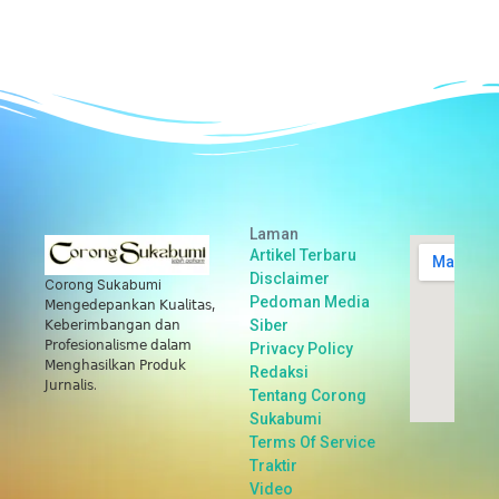
Laman
Artikel Terbaru
Disclaimer
Corong Sukabumi
Pedoman Media
𝖬𝖾𝗇𝗀𝖾𝖽𝖾𝗉𝖺𝗇𝗄𝖺𝗇 𝖪𝗎𝖺𝗅𝗂𝗍𝖺𝗌,
Siber
𝖪𝖾𝖻𝖾𝗋𝗂𝗆𝖻𝖺𝗇𝗀𝖺𝗇 𝖽𝖺𝗇
𝖯𝗋𝗈𝖿𝖾𝗌𝗂𝗈𝗇𝖺𝗅𝗂𝗌𝗆𝖾 𝖽𝖺𝗅𝖺𝗆
Privacy Policy
𝖬𝖾𝗇𝗀𝗁𝖺𝗌𝗂𝗅𝗄𝖺𝗇 𝖯𝗋𝗈𝖽𝗎𝗄
Redaksi
𝖩𝗎𝗋𝗇𝖺𝗅𝗂𝗌.
Tentang Corong
Sukabumi
Terms Of Service
Traktir
Video