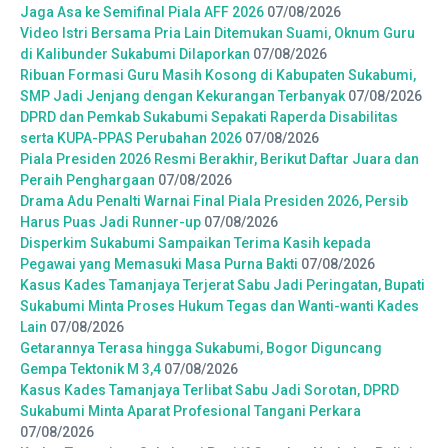
Jaga Asa ke Semifinal Piala AFF 2026
07/08/2026
Video Istri Bersama Pria Lain Ditemukan Suami, Oknum Guru
di Kalibunder Sukabumi Dilaporkan
07/08/2026
Ribuan Formasi Guru Masih Kosong di Kabupaten Sukabumi,
SMP Jadi Jenjang dengan Kekurangan Terbanyak
07/08/2026
DPRD dan Pemkab Sukabumi Sepakati Raperda Disabilitas
serta KUPA-PPAS Perubahan 2026
07/08/2026
Piala Presiden 2026 Resmi Berakhir, Berikut Daftar Juara dan
Peraih Penghargaan
07/08/2026
Drama Adu Penalti Warnai Final Piala Presiden 2026, Persib
Harus Puas Jadi Runner-up
07/08/2026
Disperkim Sukabumi Sampaikan Terima Kasih kepada
Pegawai yang Memasuki Masa Purna Bakti
07/08/2026
Kasus Kades Tamanjaya Terjerat Sabu Jadi Peringatan, Bupati
Sukabumi Minta Proses Hukum Tegas dan Wanti-wanti Kades
Lain
07/08/2026
Getarannya Terasa hingga Sukabumi, Bogor Diguncang
Gempa Tektonik M 3,4
07/08/2026
Kasus Kades Tamanjaya Terlibat Sabu Jadi Sorotan, DPRD
Sukabumi Minta Aparat Profesional Tangani Perkara
07/08/2026