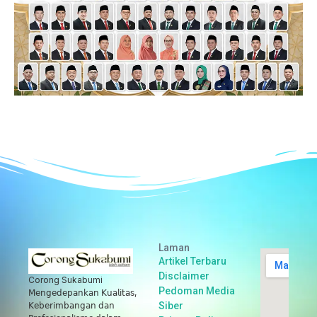
Laman
Artikel Terbaru
Disclaimer
Corong Sukabumi
Pedoman Media
𝖬𝖾𝗇𝗀𝖾𝖽𝖾𝗉𝖺𝗇𝗄𝖺𝗇 𝖪𝗎𝖺𝗅𝗂𝗍𝖺𝗌,
Siber
𝖪𝖾𝖻𝖾𝗋𝗂𝗆𝖻𝖺𝗇𝗀𝖺𝗇 𝖽𝖺𝗇