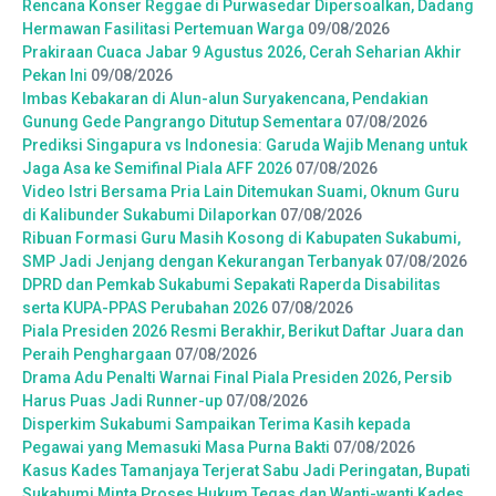
Rencana Konser Reggae di Purwasedar Dipersoalkan, Dadang
Hermawan Fasilitasi Pertemuan Warga
09/08/2026
Prakiraan Cuaca Jabar 9 Agustus 2026, Cerah Seharian Akhir
Pekan Ini
09/08/2026
Imbas Kebakaran di Alun-alun Suryakencana, Pendakian
Gunung Gede Pangrango Ditutup Sementara
07/08/2026
Prediksi Singapura vs Indonesia: Garuda Wajib Menang untuk
Jaga Asa ke Semifinal Piala AFF 2026
07/08/2026
Video Istri Bersama Pria Lain Ditemukan Suami, Oknum Guru
di Kalibunder Sukabumi Dilaporkan
07/08/2026
Ribuan Formasi Guru Masih Kosong di Kabupaten Sukabumi,
SMP Jadi Jenjang dengan Kekurangan Terbanyak
07/08/2026
DPRD dan Pemkab Sukabumi Sepakati Raperda Disabilitas
serta KUPA-PPAS Perubahan 2026
07/08/2026
Piala Presiden 2026 Resmi Berakhir, Berikut Daftar Juara dan
Peraih Penghargaan
07/08/2026
Drama Adu Penalti Warnai Final Piala Presiden 2026, Persib
Harus Puas Jadi Runner-up
07/08/2026
Disperkim Sukabumi Sampaikan Terima Kasih kepada
Pegawai yang Memasuki Masa Purna Bakti
07/08/2026
Kasus Kades Tamanjaya Terjerat Sabu Jadi Peringatan, Bupati
Sukabumi Minta Proses Hukum Tegas dan Wanti-wanti Kades