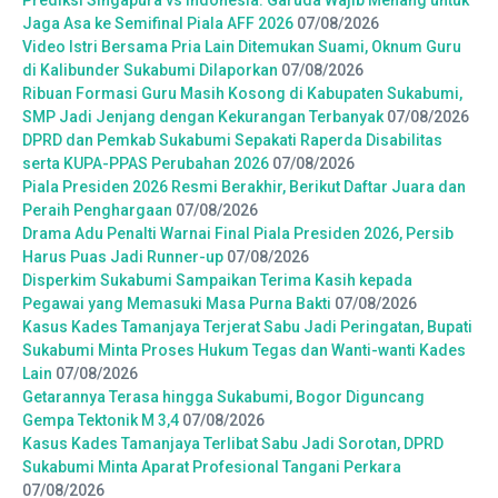
Jaga Asa ke Semifinal Piala AFF 2026
07/08/2026
Video Istri Bersama Pria Lain Ditemukan Suami, Oknum Guru
di Kalibunder Sukabumi Dilaporkan
07/08/2026
Ribuan Formasi Guru Masih Kosong di Kabupaten Sukabumi,
SMP Jadi Jenjang dengan Kekurangan Terbanyak
07/08/2026
DPRD dan Pemkab Sukabumi Sepakati Raperda Disabilitas
serta KUPA-PPAS Perubahan 2026
07/08/2026
Piala Presiden 2026 Resmi Berakhir, Berikut Daftar Juara dan
Peraih Penghargaan
07/08/2026
Drama Adu Penalti Warnai Final Piala Presiden 2026, Persib
Harus Puas Jadi Runner-up
07/08/2026
Disperkim Sukabumi Sampaikan Terima Kasih kepada
Pegawai yang Memasuki Masa Purna Bakti
07/08/2026
Kasus Kades Tamanjaya Terjerat Sabu Jadi Peringatan, Bupati
Sukabumi Minta Proses Hukum Tegas dan Wanti-wanti Kades
Lain
07/08/2026
Getarannya Terasa hingga Sukabumi, Bogor Diguncang
Gempa Tektonik M 3,4
07/08/2026
Kasus Kades Tamanjaya Terlibat Sabu Jadi Sorotan, DPRD
Sukabumi Minta Aparat Profesional Tangani Perkara
07/08/2026