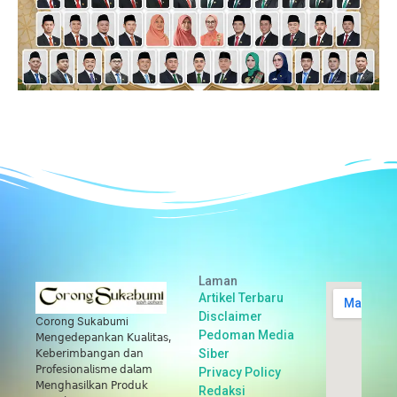
Laman
Artikel Terbaru
Disclaimer
Corong Sukabumi
Pedoman Media
𝖬𝖾𝗇𝗀𝖾𝖽𝖾𝗉𝖺𝗇𝗄𝖺𝗇 𝖪𝗎𝖺𝗅𝗂𝗍𝖺𝗌,
Siber
𝖪𝖾𝖻𝖾𝗋𝗂𝗆𝖻𝖺𝗇𝗀𝖺𝗇 𝖽𝖺𝗇
𝖯𝗋𝗈𝖿𝖾𝗌𝗂𝗈𝗇𝖺𝗅𝗂𝗌𝗆𝖾 𝖽𝖺𝗅𝖺𝗆
Privacy Policy
𝖬𝖾𝗇𝗀𝗁𝖺𝗌𝗂𝗅𝗄𝖺𝗇 𝖯𝗋𝗈𝖽𝗎𝗄
Redaksi