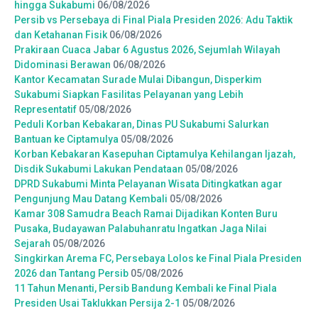
hingga Sukabumi
06/08/2026
Persib vs Persebaya di Final Piala Presiden 2026: Adu Taktik
dan Ketahanan Fisik
06/08/2026
Prakiraan Cuaca Jabar 6 Agustus 2026, Sejumlah Wilayah
Didominasi Berawan
06/08/2026
Kantor Kecamatan Surade Mulai Dibangun, Disperkim
Sukabumi Siapkan Fasilitas Pelayanan yang Lebih
Representatif
05/08/2026
Peduli Korban Kebakaran, Dinas PU Sukabumi Salurkan
Bantuan ke Ciptamulya
05/08/2026
Korban Kebakaran Kasepuhan Ciptamulya Kehilangan Ijazah,
Disdik Sukabumi Lakukan Pendataan
05/08/2026
DPRD Sukabumi Minta Pelayanan Wisata Ditingkatkan agar
Pengunjung Mau Datang Kembali
05/08/2026
Kamar 308 Samudra Beach Ramai Dijadikan Konten Buru
Pusaka, Budayawan Palabuhanratu Ingatkan Jaga Nilai
Sejarah
05/08/2026
Singkirkan Arema FC, Persebaya Lolos ke Final Piala Presiden
2026 dan Tantang Persib
05/08/2026
11 Tahun Menanti, Persib Bandung Kembali ke Final Piala
Presiden Usai Taklukkan Persija 2-1
05/08/2026