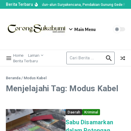
Berita Terbaru
Imbas Kebakaran di Alun-alun Suryakencana, Pendakian Gunung Gede Pang
Main Menu
Home
Laman
Berita Terbaru
Beranda
/
Modus Kabel
Menjelajahi Tag: Modus Kabel
Daerah
Kriminal
Sabu Disamarkan
dalam Potongan