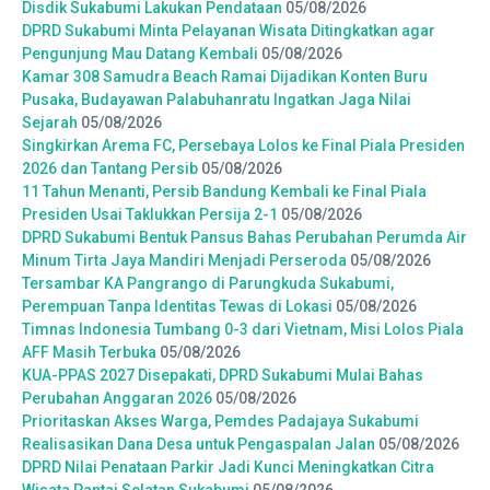
Disdik Sukabumi Lakukan Pendataan
05/08/2026
DPRD Sukabumi Minta Pelayanan Wisata Ditingkatkan agar
Pengunjung Mau Datang Kembali
05/08/2026
Kamar 308 Samudra Beach Ramai Dijadikan Konten Buru
Pusaka, Budayawan Palabuhanratu Ingatkan Jaga Nilai
Sejarah
05/08/2026
Singkirkan Arema FC, Persebaya Lolos ke Final Piala Presiden
2026 dan Tantang Persib
05/08/2026
11 Tahun Menanti, Persib Bandung Kembali ke Final Piala
Presiden Usai Taklukkan Persija 2-1
05/08/2026
DPRD Sukabumi Bentuk Pansus Bahas Perubahan Perumda Air
Minum Tirta Jaya Mandiri Menjadi Perseroda
05/08/2026
Tersambar KA Pangrango di Parungkuda Sukabumi,
Perempuan Tanpa Identitas Tewas di Lokasi
05/08/2026
Timnas Indonesia Tumbang 0-3 dari Vietnam, Misi Lolos Piala
AFF Masih Terbuka
05/08/2026
KUA-PPAS 2027 Disepakati, DPRD Sukabumi Mulai Bahas
Perubahan Anggaran 2026
05/08/2026
Prioritaskan Akses Warga, Pemdes Padajaya Sukabumi
Realisasikan Dana Desa untuk Pengaspalan Jalan
05/08/2026
DPRD Nilai Penataan Parkir Jadi Kunci Meningkatkan Citra
Wisata Pantai Selatan Sukabumi
05/08/2026