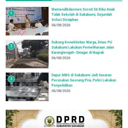
Wamendikdasmen Soroti 56 Ribu Anak
1
Tidak Sekolah di Sukabumi, Sejumlah
Solusi Disiapkan
06/08/2026
Dukung Konektivitas Warga, Dinas PU
2
Sukabumi Lakukan Pemeliharaan Jalan
Karangtengah–Sinagar di Nagrak
06/08/2026
Dapur MBG di Sukabumi Jadi Sasaran
3
Perusakan Seorang Pria, Polisi Lakukan
Penyelidikan
06/08/2026