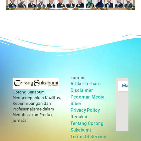
Laman
Artikel Terbaru
Disclaimer
Corong Sukabumi
Pedoman Media
𝖬𝖾𝗇𝗀𝖾𝖽𝖾𝗉𝖺𝗇𝗄𝖺𝗇 𝖪𝗎𝖺𝗅𝗂𝗍𝖺𝗌,
Siber
𝖪𝖾𝖻𝖾𝗋𝗂𝗆𝖻𝖺𝗇𝗀𝖺𝗇 𝖽𝖺𝗇
𝖯𝗋𝗈𝖿𝖾𝗌𝗂𝗈𝗇𝖺𝗅𝗂𝗌𝗆𝖾 𝖽𝖺𝗅𝖺𝗆
Privacy Policy
𝖬𝖾𝗇𝗀𝗁𝖺𝗌𝗂𝗅𝗄𝖺𝗇 𝖯𝗋𝗈𝖽𝗎𝗄
Redaksi
𝖩𝗎𝗋𝗇𝖺𝗅𝗂𝗌.
Tentang Corong
Sukabumi
Terms Of Service