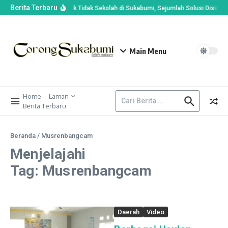
Berita Terbaru
en Soroti 56 Ribu Anak Tidak Sekolah di Sukabumi, Sejumlah Solusi Disiapka
Main Menu
Home
Laman
Berita Terbaru
Beranda
/
Musrenbangcam
Menjelajahi
Tag: Musrenbangcam
Daerah
Video