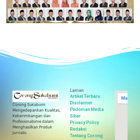
Laman
Artikel Terbaru
Disclaimer
Corong Sukabumi
Pedoman Media
𝖬𝖾𝗇𝗀𝖾𝖽𝖾𝗉𝖺𝗇𝗄𝖺𝗇 𝖪𝗎𝖺𝗅𝗂𝗍𝖺𝗌,
Siber
𝖪𝖾𝖻𝖾𝗋𝗂𝗆𝖻𝖺𝗇𝗀𝖺𝗇 𝖽𝖺𝗇
𝖯𝗋𝗈𝖿𝖾𝗌𝗂𝗈𝗇𝖺𝗅𝗂𝗌𝗆𝖾 𝖽𝖺𝗅𝖺𝗆
Privacy Policy
𝖬𝖾𝗇𝗀𝗁𝖺𝗌𝗂𝗅𝗄𝖺𝗇 𝖯𝗋𝗈𝖽𝗎𝗄
Redaksi
𝖩𝗎𝗋𝗇𝖺𝗅𝗂𝗌.
Tentang Corong