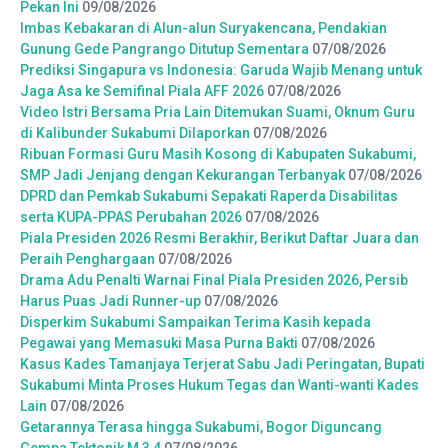
Pekan Ini
09/08/2026
Imbas Kebakaran di Alun-alun Suryakencana, Pendakian
Gunung Gede Pangrango Ditutup Sementara
07/08/2026
Prediksi Singapura vs Indonesia: Garuda Wajib Menang untuk
Jaga Asa ke Semifinal Piala AFF 2026
07/08/2026
Video Istri Bersama Pria Lain Ditemukan Suami, Oknum Guru
di Kalibunder Sukabumi Dilaporkan
07/08/2026
Ribuan Formasi Guru Masih Kosong di Kabupaten Sukabumi,
SMP Jadi Jenjang dengan Kekurangan Terbanyak
07/08/2026
DPRD dan Pemkab Sukabumi Sepakati Raperda Disabilitas
serta KUPA-PPAS Perubahan 2026
07/08/2026
Piala Presiden 2026 Resmi Berakhir, Berikut Daftar Juara dan
Peraih Penghargaan
07/08/2026
Drama Adu Penalti Warnai Final Piala Presiden 2026, Persib
Harus Puas Jadi Runner-up
07/08/2026
Disperkim Sukabumi Sampaikan Terima Kasih kepada
Pegawai yang Memasuki Masa Purna Bakti
07/08/2026
Kasus Kades Tamanjaya Terjerat Sabu Jadi Peringatan, Bupati
Sukabumi Minta Proses Hukum Tegas dan Wanti-wanti Kades
Lain
07/08/2026
Getarannya Terasa hingga Sukabumi, Bogor Diguncang
Gempa Tektonik M 3,4
07/08/2026