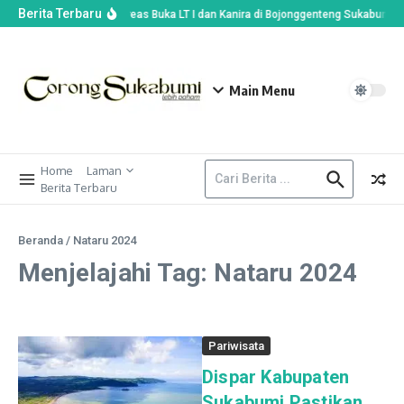
Berita Terbaru
Wabup Andreas Buka LT I dan Kanira di Bojonggenteng Sukabumi, Pr
Main Menu
Home
Laman
Berita Terbaru
Beranda
/
Nataru 2024
Menjelajahi Tag: Nataru 2024
Pariwisata
Dispar Kabupaten
Sukabumi Pastikan