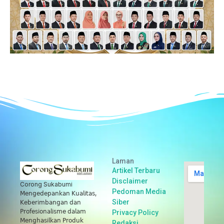
Laman
Artikel Terbaru
Disclaimer
Corong Sukabumi
Pedoman Media
𝖬𝖾𝗇𝗀𝖾𝖽𝖾𝗉𝖺𝗇𝗄𝖺𝗇 𝖪𝗎𝖺𝗅𝗂𝗍𝖺𝗌,
Siber
𝖪𝖾𝖻𝖾𝗋𝗂𝗆𝖻𝖺𝗇𝗀𝖺𝗇 𝖽𝖺𝗇
𝖯𝗋𝗈𝖿𝖾𝗌𝗂𝗈𝗇𝖺𝗅𝗂𝗌𝗆𝖾 𝖽𝖺𝗅𝖺𝗆
Privacy Policy
𝖬𝖾𝗇𝗀𝗁𝖺𝗌𝗂𝗅𝗄𝖺𝗇 𝖯𝗋𝗈𝖽𝗎𝗄
Redaksi