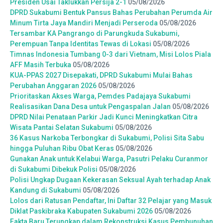
Presiden Usai Taklukkan Persija 2-1
05/08/2026
DPRD Sukabumi Bentuk Pansus Bahas Perubahan Perumda Air
Minum Tirta Jaya Mandiri Menjadi Perseroda
05/08/2026
Tersambar KA Pangrango di Parungkuda Sukabumi,
Perempuan Tanpa Identitas Tewas di Lokasi
05/08/2026
Timnas Indonesia Tumbang 0-3 dari Vietnam, Misi Lolos Piala
AFF Masih Terbuka
05/08/2026
KUA-PPAS 2027 Disepakati, DPRD Sukabumi Mulai Bahas
Perubahan Anggaran 2026
05/08/2026
Prioritaskan Akses Warga, Pemdes Padajaya Sukabumi
Realisasikan Dana Desa untuk Pengaspalan Jalan
05/08/2026
DPRD Nilai Penataan Parkir Jadi Kunci Meningkatkan Citra
Wisata Pantai Selatan Sukabumi
05/08/2026
36 Kasus Narkoba Terbongkar di Sukabumi, Polisi Sita Sabu
hingga Puluhan Ribu Obat Keras
05/08/2026
Gunakan Anak untuk Kelabui Warga, Pasutri Pelaku Curanmor
di Sukabumi Dibekuk Polisi
05/08/2026
Polisi Ungkap Dugaan Kekerasan Seksual Ayah terhadap Anak
Kandung di Sukabumi
05/08/2026
Lolos dari Ratusan Pendaftar, Ini Daftar 32 Pelajar yang Masuk
Diklat Paskibraka Kabupaten Sukabumi 2026
05/08/2026
Fakta Baru Terungkap dalam Rekonstruksi Kasus Pembunuhan