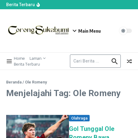
Kehilangan Ijazah, Disdik Sukabumi Lakukan
Berita Terbaru
Pendataan
DPRD Sukabumi Minta Pelayanan Wisata
Ditingkatkan agar Pengunjung Mau Datang
Kembali
Kamar 308 Samudra Beach Ramai Dijadikan
Main Menu
Konten Buru Pusaka, Budayawan Palabuhanratu
Ingatkan Jaga Nilai Sejarah
Home
Laman
Berita Terbaru
Beranda
/
Ole Romeny
Menjelajahi Tag: Ole Romeny
Olahraga
Gol Tunggal Ole
Romeny Bawa