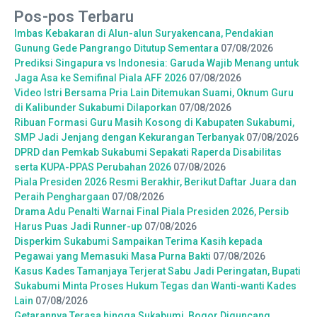
Pos-pos Terbaru
Imbas Kebakaran di Alun-alun Suryakencana, Pendakian
Gunung Gede Pangrango Ditutup Sementara
07/08/2026
Prediksi Singapura vs Indonesia: Garuda Wajib Menang untuk
Jaga Asa ke Semifinal Piala AFF 2026
07/08/2026
Video Istri Bersama Pria Lain Ditemukan Suami, Oknum Guru
di Kalibunder Sukabumi Dilaporkan
07/08/2026
Ribuan Formasi Guru Masih Kosong di Kabupaten Sukabumi,
SMP Jadi Jenjang dengan Kekurangan Terbanyak
07/08/2026
DPRD dan Pemkab Sukabumi Sepakati Raperda Disabilitas
serta KUPA-PPAS Perubahan 2026
07/08/2026
Piala Presiden 2026 Resmi Berakhir, Berikut Daftar Juara dan
Peraih Penghargaan
07/08/2026
Drama Adu Penalti Warnai Final Piala Presiden 2026, Persib
Harus Puas Jadi Runner-up
07/08/2026
Disperkim Sukabumi Sampaikan Terima Kasih kepada
Pegawai yang Memasuki Masa Purna Bakti
07/08/2026
Kasus Kades Tamanjaya Terjerat Sabu Jadi Peringatan, Bupati
Sukabumi Minta Proses Hukum Tegas dan Wanti-wanti Kades
Lain
07/08/2026
Getarannya Terasa hingga Sukabumi, Bogor Diguncang