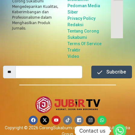
Corong Sukabumi
Pedoman Media
𝖬𝖾𝗇𝗀𝖾𝖽𝖾𝗉𝖺𝗇𝗄𝖺𝗇 𝖪𝗎𝖺𝗅𝗂𝗍𝖺𝗌,
Siber
𝖪𝖾𝖻𝖾𝗋𝗂𝗆𝖻𝖺𝗇𝗀𝖺𝗇 𝖽𝖺𝗇
𝖯𝗋𝗈𝖿𝖾𝗌𝗂𝗈𝗇𝖺𝗅𝗂𝗌𝗆𝖾 𝖽𝖺𝗅𝖺𝗆
Privacy Policy
𝖬𝖾𝗇𝗀𝗁𝖺𝗌𝗂𝗅𝗄𝖺𝗇 𝖯𝗋𝗈𝖽𝗎𝗄
Redaksi
𝖩𝗎𝗋𝗇𝖺𝗅𝗂𝗌.
Tentang Corong
Sukabumi
Terms Of Service
Traktir
Video
Subcribe
Copyright © 2026 CorongSukabumi.com | Powered by Jubir Media
Contact us
Group