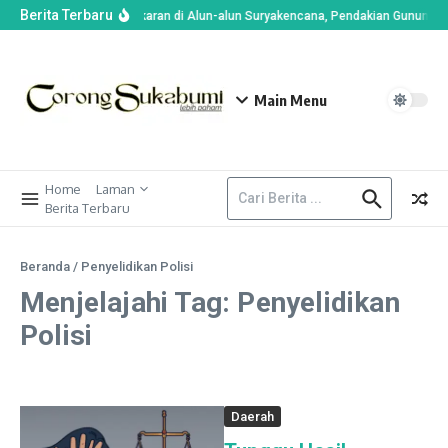
Berita Terbaru
Imbas Kebakaran di Alun-alun Suryakencana, Pendakian Gunung G
Main Menu
Home
Laman
Berita Terbaru
Beranda
/
Penyelidikan Polisi
Menjelajahi Tag: Penyelidikan
Polisi
Daerah