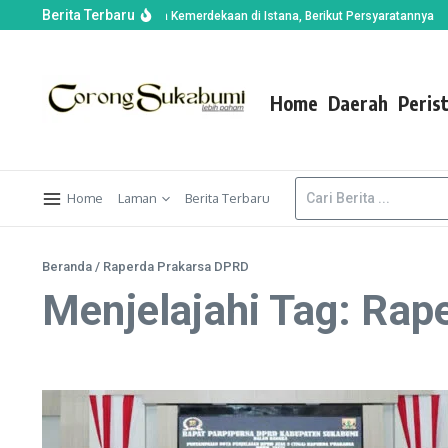
Berita Terbaru
peluang Hadiri Upacara Kemerdekaan di Istana, Berikut Persyaratannya
Bant
Home
Daerah
Peris
Home
Laman
Berita Terbaru
Beranda
/
Raperda Prakarsa DPRD
Menjelajahi Tag: Ra