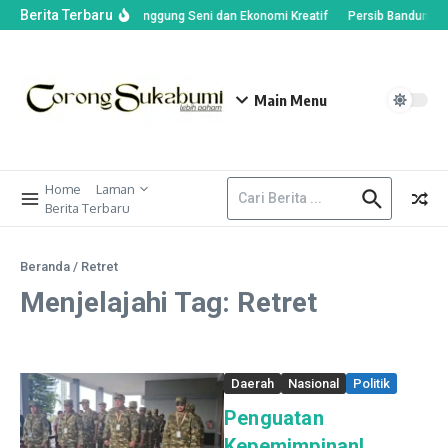
Berita Terbaru
26 Resmi Dibuka, Jadi Panggung Seni dan Ekonomi Kreatif
Persib Bandung Re
Main Menu
Home
Laman
Berita Terbaru
Beranda
/
Retret
Menjelajahi Tag: Retret
Daerah
Nasional
Politik
Penguatan
Kepemimpinan!