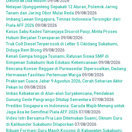
Dikontrak Dua Musim
09/08/2026
Nelayan Ujunggenteng Sepakati 12 Aturan, Polemik Jaring
Tanam dan Jaring Obor Mulai Reda
09/08/2026
Imbang Lawan Singapura, Timnas Indonesia Tersingkir dari
Piala AFF 2026
09/08/2026
Kasus Sabu Kades Tamanjaya Disorot Paoji, Minta Proses
Hukum Berjalan Transparan
09/08/2026
Truk Colt Diesel Terperosok di Letter S Cikidang Sukabumi,
Diduga Rem Blong
09/08/2026
Kenali Gempa hingga Tsunami, Ratusan Siswa SMP di
Simpenan Sukabumi Ikuti Edukasi Kebencanaan
09/08/2026
Rencana Konser Reggae di Purwasedar Dipersoalkan, Dadang
Hermawan Fasilitasi Pertemuan Warga
09/08/2026
Prakiraan Cuaca Jabar 9 Agustus 2026, Cerah Seharian Akhir
Pekan Ini
09/08/2026
Imbas Kebakaran di Alun-alun Suryakencana, Pendakian
Gunung Gede Pangrango Ditutup Sementara
07/08/2026
Prediksi Singapura vs Indonesia: Garuda Wajib Menang untuk
Jaga Asa ke Semifinal Piala AFF 2026
07/08/2026
Video Istri Bersama Pria Lain Ditemukan Suami, Oknum Guru
di Kalibunder Sukabumi Dilaporkan
07/08/2026
Ribuan Formasi Guru Masih Kosong di Kabupaten Sukabumi,