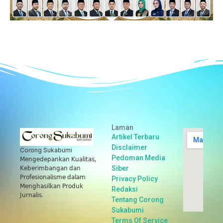
Laman
Artikel Terbaru
Disclaimer
Corong Sukabumi
Pedoman Media
𝖬𝖾𝗇𝗀𝖾𝖽𝖾𝗉𝖺𝗇𝗄𝖺𝗇 𝖪𝗎𝖺𝗅𝗂𝗍𝖺𝗌,
Siber
𝖪𝖾𝖻𝖾𝗋𝗂𝗆𝖻𝖺𝗇𝗀𝖺𝗇 𝖽𝖺𝗇
𝖯𝗋𝗈𝖿𝖾𝗌𝗂𝗈𝗇𝖺𝗅𝗂𝗌𝗆𝖾 𝖽𝖺𝗅𝖺𝗆
Privacy Policy
𝖬𝖾𝗇𝗀𝗁𝖺𝗌𝗂𝗅𝗄𝖺𝗇 𝖯𝗋𝗈𝖽𝗎𝗄
Redaksi
𝖩𝗎𝗋𝗇𝖺𝗅𝗂𝗌.
Tentang Corong
Sukabumi
Terms Of Service