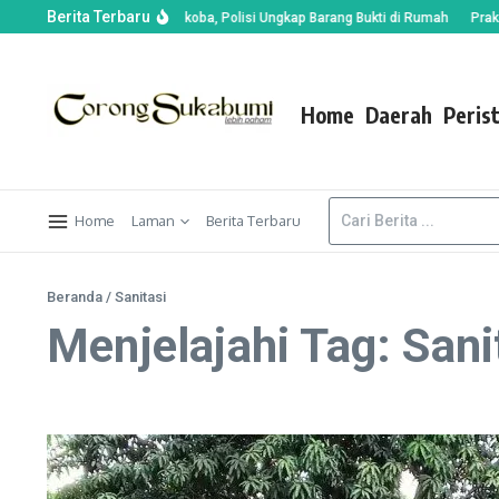
Berita Terbaru
i Positif Gunakan Narkoba, Polisi Ungkap Barang Bukti di Rumah
Prakiraan 
Home
Daerah
Peris
Home
Laman
Berita Terbaru
Beranda
/
Sanitasi
Menjelajahi Tag: Sani