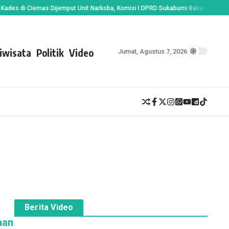
 di Ciemas Dijemput Unit Narkoba, Komisi I DPRD Sukabumi Bakal Perketat Syar
iwisata
Politik
Video
Jumat, Agustus 7, 2026
Berita Video
han