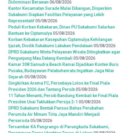
Didominasi Berawan
06/08/2026
Kantor Kecamatan Surade Mulai Dibangun, Disperkim
Sukabumi Siapkan Fasilitas Pelayanan yang Lebih
Representatif
05/08/2026
Peduli Korban Kebakaran, Dinas PU Sukabumi Salurkan
Bantuan ke Ciptamulya
05/08/2026
Korban Kebakaran Kasepuhan Ciptamulya Kehilangan
Ijazah, Disdik Sukabumi Lakukan Pendataan
05/08/2026
DPRD Sukabumi Minta Pelayanan Wisata Ditingkatkan agar
Pengunjung Mau Datang Kembali
05/08/2026
Kamar 308 Samudra Beach Ramai Dijadikan Konten Buru
Pusaka, Budayawan Palabuhanratu Ingatkan Jaga Nilai
Sejarah
05/08/2026
Singkirkan Arema FC, Persebaya Lolos ke Final Piala
Presiden 2026 dan Tantang Persib
05/08/2026
11 Tahun Menanti, Persib Bandung Kembali ke Final Piala
Presiden Usai Taklukkan Persija 2-1
05/08/2026
DPRD Sukabumi Bentuk Pansus Bahas Perubahan
Perumda Air Minum Tirta Jaya Mandiri Menjadi
Perseroda
05/08/2026
Tersambar KA Pangrango di Parungkuda Sukabumi,