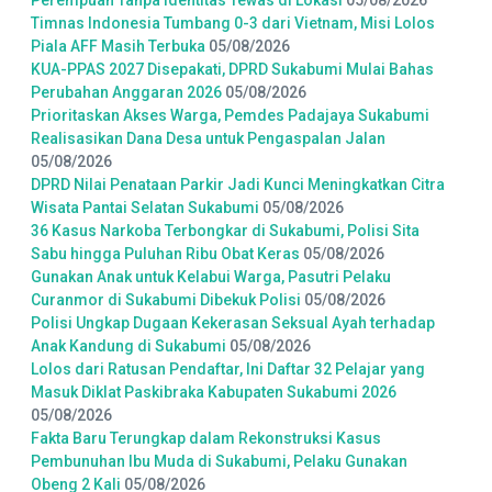
Perempuan Tanpa Identitas Tewas di Lokasi
05/08/2026
Timnas Indonesia Tumbang 0-3 dari Vietnam, Misi Lolos
Piala AFF Masih Terbuka
05/08/2026
KUA-PPAS 2027 Disepakati, DPRD Sukabumi Mulai Bahas
Perubahan Anggaran 2026
05/08/2026
Prioritaskan Akses Warga, Pemdes Padajaya Sukabumi
Realisasikan Dana Desa untuk Pengaspalan Jalan
05/08/2026
DPRD Nilai Penataan Parkir Jadi Kunci Meningkatkan Citra
Wisata Pantai Selatan Sukabumi
05/08/2026
36 Kasus Narkoba Terbongkar di Sukabumi, Polisi Sita
Sabu hingga Puluhan Ribu Obat Keras
05/08/2026
Gunakan Anak untuk Kelabui Warga, Pasutri Pelaku
Curanmor di Sukabumi Dibekuk Polisi
05/08/2026
Polisi Ungkap Dugaan Kekerasan Seksual Ayah terhadap
Anak Kandung di Sukabumi
05/08/2026
Lolos dari Ratusan Pendaftar, Ini Daftar 32 Pelajar yang
Masuk Diklat Paskibraka Kabupaten Sukabumi 2026
05/08/2026
Fakta Baru Terungkap dalam Rekonstruksi Kasus
Pembunuhan Ibu Muda di Sukabumi, Pelaku Gunakan
Obeng 2 Kali
05/08/2026