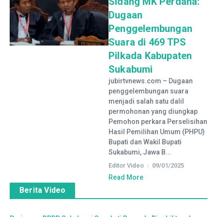
Sidang MK Perdana:
Dugaan
Penggelembungan
Suara di 469 TPS
Pilkada Kabupaten
Sukabumi
jubirtvnews.com – Dugaan
penggelembungan suara
menjadi salah satu dalil
permohonan yang diungkap
Pemohon perkara Perselisihan
Hasil Pemilihan Umum (PHPU)
Bupati dan Wakil Bupati
Sukabumi, Jawa B...
Editor Video
09/01/2025
Read More
Berita Video