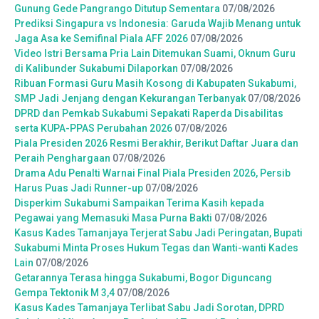
Gunung Gede Pangrango Ditutup Sementara
07/08/2026
Prediksi Singapura vs Indonesia: Garuda Wajib Menang untuk
Jaga Asa ke Semifinal Piala AFF 2026
07/08/2026
Video Istri Bersama Pria Lain Ditemukan Suami, Oknum Guru
di Kalibunder Sukabumi Dilaporkan
07/08/2026
Ribuan Formasi Guru Masih Kosong di Kabupaten Sukabumi,
SMP Jadi Jenjang dengan Kekurangan Terbanyak
07/08/2026
DPRD dan Pemkab Sukabumi Sepakati Raperda Disabilitas
serta KUPA-PPAS Perubahan 2026
07/08/2026
Piala Presiden 2026 Resmi Berakhir, Berikut Daftar Juara dan
Peraih Penghargaan
07/08/2026
Drama Adu Penalti Warnai Final Piala Presiden 2026, Persib
Harus Puas Jadi Runner-up
07/08/2026
Disperkim Sukabumi Sampaikan Terima Kasih kepada
Pegawai yang Memasuki Masa Purna Bakti
07/08/2026
Kasus Kades Tamanjaya Terjerat Sabu Jadi Peringatan, Bupati
Sukabumi Minta Proses Hukum Tegas dan Wanti-wanti Kades
Lain
07/08/2026
Getarannya Terasa hingga Sukabumi, Bogor Diguncang
Gempa Tektonik M 3,4
07/08/2026
Kasus Kades Tamanjaya Terlibat Sabu Jadi Sorotan, DPRD