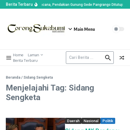
Berita Terbaru
an di Alun-alun Suryakencana, Pendakian Gunung Gede Pangrango Ditutup Sem
Main Menu
Home
Laman
Berita Terbaru
Beranda
/
Sidang Sengketa
Menjelajahi Tag: Sidang
Sengketa
Daerah
Nasional
Politik