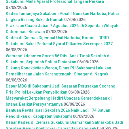
Sukabumi Minta Aparat Profesional Tangani Perkara
07/08/2026
Kades Tamanjaya Sukabumi Positif Gunakan Narkoba, Polisi
Ungkap Barang Bukti di Rumah
07/08/2026
Prakiraan Cuaca Jabar 7 Agustus 2026, Di Sejumlah Wilayah
Didominasi Berawan
07/08/2026
Kades di Ciemas Dijemput Unit Narkoba, Komisi I DPRD
Sukabumi Bakal Perketat Syarat Pilkades Serempak 2027
06/08/2026
Wamendikdasmen Soroti 56 Ribu Anak Tidak Sekolah di
Sukabumi, Sejumlah Solusi Disiapkan
06/08/2026
Dukung Konektivitas Warga, Dinas PU Sukabumi Lakukan
Pemeliharaan Jalan Karangtengah–Sinagar di Nagrak
06/08/2026
Dapur MBG di Sukabumi Jadi Sasaran Perusakan Seorang
Pria, Polisi Lakukan Penyelidikan
06/08/2026
Masyarakat Berpeluang Hadiri Upacara Kemerdekaan di
Istana, Berikut Persyaratannya
06/08/2026
Bantuan Revitalisasi Sekolah 2026 Naik Jadi 174 Satuan
Pendidikan di Kabupaten Sukabumi
06/08/2026
Kabar Kades di Ciemas Sukabumi Diamankan Satnarkoba Jadi
Sorotan, Begini Konfirmasi Camat dan Kapolsek
06/08/2026