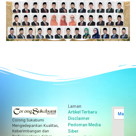
Laman
Artikel Terbaru
Disclaimer
Corong Sukabumi
Pedoman Media
𝖬𝖾𝗇𝗀𝖾𝖽𝖾𝗉𝖺𝗇𝗄𝖺𝗇 𝖪𝗎𝖺𝗅𝗂𝗍𝖺𝗌,
Siber
𝖪𝖾𝖻𝖾𝗋𝗂𝗆𝖻𝖺𝗇𝗀𝖺𝗇 𝖽𝖺𝗇