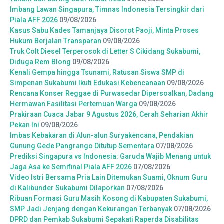
Imbang Lawan Singapura, Timnas Indonesia Tersingkir dari
Piala AFF 2026
09/08/2026
Kasus Sabu Kades Tamanjaya Disorot Paoji, Minta Proses
Hukum Berjalan Transparan
09/08/2026
Truk Colt Diesel Terperosok di Letter S Cikidang Sukabumi,
Diduga Rem Blong
09/08/2026
Kenali Gempa hingga Tsunami, Ratusan Siswa SMP di
Simpenan Sukabumi Ikuti Edukasi Kebencanaan
09/08/2026
Rencana Konser Reggae di Purwasedar Dipersoalkan, Dadang
Hermawan Fasilitasi Pertemuan Warga
09/08/2026
Prakiraan Cuaca Jabar 9 Agustus 2026, Cerah Seharian Akhir
Pekan Ini
09/08/2026
Imbas Kebakaran di Alun-alun Suryakencana, Pendakian
Gunung Gede Pangrango Ditutup Sementara
07/08/2026
Prediksi Singapura vs Indonesia: Garuda Wajib Menang untuk
Jaga Asa ke Semifinal Piala AFF 2026
07/08/2026
Video Istri Bersama Pria Lain Ditemukan Suami, Oknum Guru
di Kalibunder Sukabumi Dilaporkan
07/08/2026
Ribuan Formasi Guru Masih Kosong di Kabupaten Sukabumi,
SMP Jadi Jenjang dengan Kekurangan Terbanyak
07/08/2026
DPRD dan Pemkab Sukabumi Sepakati Raperda Disabilitas