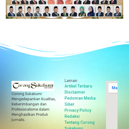
Laman
Artikel Terbaru
Disclaimer
Corong Sukabumi
Pedoman Media
𝖬𝖾𝗇𝗀𝖾𝖽𝖾𝗉𝖺𝗇𝗄𝖺𝗇 𝖪𝗎𝖺𝗅𝗂𝗍𝖺𝗌,
Siber
𝖪𝖾𝖻𝖾𝗋𝗂𝗆𝖻𝖺𝗇𝗀𝖺𝗇 𝖽𝖺𝗇
𝖯𝗋𝗈𝖿𝖾𝗌𝗂𝗈𝗇𝖺𝗅𝗂𝗌𝗆𝖾 𝖽𝖺𝗅𝖺𝗆
Privacy Policy
𝖬𝖾𝗇𝗀𝗁𝖺𝗌𝗂𝗅𝗄𝖺𝗇 𝖯𝗋𝗈𝖽𝗎𝗄
Redaksi
𝖩𝗎𝗋𝗇𝖺𝗅𝗂𝗌.
Tentang Corong
Sukabumi