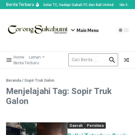
Berita Terbaru
Persib Bandung Gelar TC, Hadapi Sabah FC dan Bali United
Ide Kostu
Main Menu
Home
Laman
Berita Terbaru
Beranda
/
Sopir Truk Galon
Menjelajahi Tag: Sopir Truk
Galon
Daerah
Peristiwa