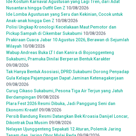
Ide Kostum Karnaval Agustusan yang Lagi Tren, dari Adat
Nusantara hingga Outfit Gen Z
10/08/2026
Ide Lomba Agustusan yang Seru dan Kekinian, Cocok untuk
Anak-anak hingga Gen Z
10/08/2026
Polisi Ungkap Kronologi Kecelakaan Maut Pemotor dan
Pickup Sampah di Cikembar Sukabumi
10/08/2026
Prakiraan Cuaca Jabar 10 Agustus 2026, Berawan di Sejumlah
Wilayah
10/08/2026
Wabup Andreas Buka LT I dan Kanira di Bojonggenteng
Sukabumi, Pramuka Dinilai Berperan Bentuk Karakter
09/08/2026
Tak Hanya Bentuk Asosiasi, DPRD Sukabumi Dorong Penyadap
Gula Kelapa Pajampangan Dapat Jaminan Ketenagakerjaan
09/08/2026
Curug Cikaso Sukabumi, Pesona Tiga Air Terjun yang Jatuh
Berdampingan
09/08/2026
Plara Fest 2026 Resmi Dibuka, Jadi Panggung Seni dan
Ekonomi Kreatif
09/08/2026
Persib Bandung Resmi Datangkan Bek Kroasia Danijel Loncar,
Dikontrak Dua Musim
09/08/2026
Nelayan Ujunggenteng Sepakati 12 Aturan, Polemik Jaring
Tanam dan Jaring Obor Mulai Reda
09/08/2026