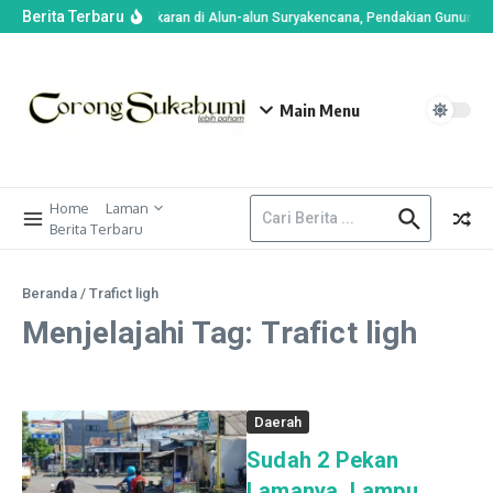
Berita Terbaru
Imbas Kebakaran di Alun-alun Suryakencana, Pendakian Gunung G
Main Menu
Home
Laman
Berita Terbaru
Beranda
/
Trafict ligh
Menjelajahi Tag: Trafict ligh
Daerah
Sudah 2 Pekan
Lamanya, Lampu