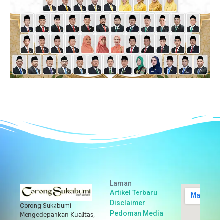
Laman
Artikel Terbaru
Disclaimer
Corong Sukabumi
Pedoman Media
𝖬𝖾𝗇𝗀𝖾𝖽𝖾𝗉𝖺𝗇𝗄𝖺𝗇 𝖪𝗎𝖺𝗅𝗂𝗍𝖺𝗌,