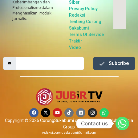
Siber
𝖪𝖾𝖻𝖾𝗋𝗂𝗆𝖻𝖺𝗇𝗀𝖺𝗇 𝖽𝖺𝗇
𝖯𝗋𝗈𝖿𝖾𝗌𝗂𝗈𝗇𝖺𝗅𝗂𝗌𝗆𝖾 𝖽𝖺𝗅𝖺𝗆
Privacy Policy
𝖬𝖾𝗇𝗀𝗁𝖺𝗌𝗂𝗅𝗄𝖺𝗇 𝖯𝗋𝗈𝖽𝗎𝗄
Redaksi
𝖩𝗎𝗋𝗇𝖺𝗅𝗂𝗌.
Tentang Corong
Sukabumi
Terms Of Service
Traktir
Video
Subcribe
Copyright © 2026 CorongSukabumi.com | Powered by Jubir Media
Contact us
Group
redaksi.corongsukabumi@gmail.com