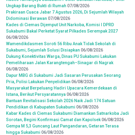
Ungkap Barang Bukti di Rumah
07/08/2026
Prakiraan Cuaca Jabar 7 Agustus 2026, Di Sejumlah Wilayah
Didominasi Berawan
07/08/2026
Kades di Ciemas Dijemput Unit Narkoba, Komisi I DPRD
Sukabumi Bakal Perketat Syarat Pilkades Serempak 2027
06/08/2026
Wamendikdasmen Soroti 56 Ribu Anak Tidak Sekolah di
Sukabumi, Sejumlah Solusi Disiapkan
06/08/2026
Dukung Konektivitas Warga, Dinas PU Sukabumi Lakukan
Pemeliharaan Jalan Karangtengah–Sinagar di Nagrak
06/08/2026
Dapur MBG di Sukabumi Jadi Sasaran Perusakan Seorang
Pria, Polisi Lakukan Penyelidikan
06/08/2026
Masyarakat Berpeluang Hadiri Upacara Kemerdekaan di
Istana, Berikut Persyaratannya
06/08/2026
Bantuan Revitalisasi Sekolah 2026 Naik Jadi 174 Satuan
Pendidikan di Kabupaten Sukabumi
06/08/2026
Kabar Kades di Ciemas Sukabumi Diamankan Satnarkoba Jadi
Sorotan, Begini Konfirmasi Camat dan Kapolsek
06/08/2026
Gempa M 5,3 Guncang Laut Pangandaran, Getaran Terasa
hingga Sukabumi
06/08/2026