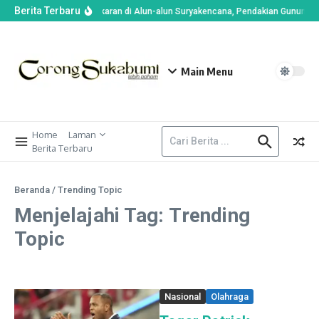
Berita Terbaru
Imbas Kebakaran di Alun-alun Suryakencana, Pendakian Gunung G
Main Menu
Home
Laman
Berita Terbaru
Beranda
/
Trending Topic
Menjelajahi Tag: Trending
Topic
Nasional
Olahraga