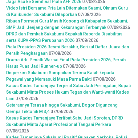
Jaga Asa ke Semifinal Piala AFF 2026
07/08/2026
Video Istri Bersama Pria Lain Ditemukan Suami, Oknum Guru
di Kalibunder Sukabumi Dilaporkan
07/08/2026
Ribuan Formasi Guru Masih Kosong di Kabupaten Sukabumi,
SMP Jadi Jenjang dengan Kekurangan Terbanyak
07/08/2026
DPRD dan Pemkab Sukabumi Sepakati Raperda Disabilitas
serta KUPA-PPAS Perubahan 2026
07/08/2026
Piala Presiden 2026 Resmi Berakhir, Berikut Daftar Juara dan
Peraih Penghargaan
07/08/2026
Drama Adu Penalti Warnai Final Piala Presiden 2026, Persib
Harus Puas Jadi Runner-up
07/08/2026
Disperkim Sukabumi Sampaikan Terima Kasih kepada
Pegawai yang Memasuki Masa Purna Bakti
07/08/2026
Kasus Kades Tamanjaya Terjerat Sabu Jadi Peringatan, Bupati
Sukabumi Minta Proses Hukum Tegas dan Wanti-wanti Kades
Lain
07/08/2026
Getarannya Terasa hingga Sukabumi, Bogor Diguncang
Gempa Tektonik M 3,4
07/08/2026
Kasus Kades Tamanjaya Terlibat Sabu Jadi Sorotan, DPRD
Sukabumi Minta Aparat Profesional Tangani Perkara
07/08/2026
Kades Tamanjaya Sukabumi Positif Gunakan Narkoba, Polisi