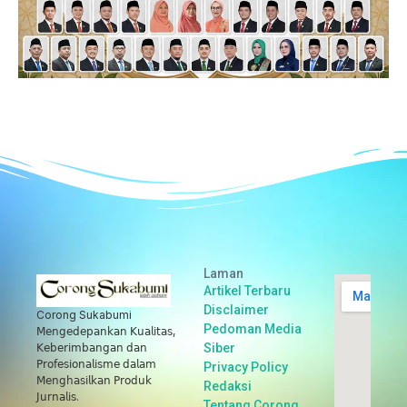
Laman
Artikel Terbaru
Disclaimer
Corong Sukabumi
Pedoman Media
𝖬𝖾𝗇𝗀𝖾𝖽𝖾𝗉𝖺𝗇𝗄𝖺𝗇 𝖪𝗎𝖺𝗅𝗂𝗍𝖺𝗌,
Siber
𝖪𝖾𝖻𝖾𝗋𝗂𝗆𝖻𝖺𝗇𝗀𝖺𝗇 𝖽𝖺𝗇
𝖯𝗋𝗈𝖿𝖾𝗌𝗂𝗈𝗇𝖺𝗅𝗂𝗌𝗆𝖾 𝖽𝖺𝗅𝖺𝗆
Privacy Policy
𝖬𝖾𝗇𝗀𝗁𝖺𝗌𝗂𝗅𝗄𝖺𝗇 𝖯𝗋𝗈𝖽𝗎𝗄
Redaksi
𝖩𝗎𝗋𝗇𝖺𝗅𝗂𝗌.
Tentang Corong