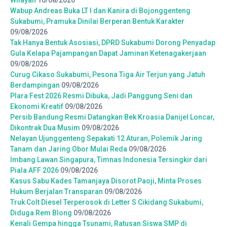
Wilayah
10/08/2026
Wabup Andreas Buka LT I dan Kanira di Bojonggenteng
Sukabumi, Pramuka Dinilai Berperan Bentuk Karakter
09/08/2026
Tak Hanya Bentuk Asosiasi, DPRD Sukabumi Dorong Penyadap
Gula Kelapa Pajampangan Dapat Jaminan Ketenagakerjaan
09/08/2026
Curug Cikaso Sukabumi, Pesona Tiga Air Terjun yang Jatuh
Berdampingan
09/08/2026
Plara Fest 2026 Resmi Dibuka, Jadi Panggung Seni dan
Ekonomi Kreatif
09/08/2026
Persib Bandung Resmi Datangkan Bek Kroasia Danijel Loncar,
Dikontrak Dua Musim
09/08/2026
Nelayan Ujunggenteng Sepakati 12 Aturan, Polemik Jaring
Tanam dan Jaring Obor Mulai Reda
09/08/2026
Imbang Lawan Singapura, Timnas Indonesia Tersingkir dari
Piala AFF 2026
09/08/2026
Kasus Sabu Kades Tamanjaya Disorot Paoji, Minta Proses
Hukum Berjalan Transparan
09/08/2026
Truk Colt Diesel Terperosok di Letter S Cikidang Sukabumi,
Diduga Rem Blong
09/08/2026
Kenali Gempa hingga Tsunami, Ratusan Siswa SMP di