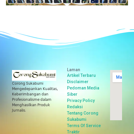
Laman
Artikel Terbaru
Disclaimer
Corong Sukabumi
Pedoman Media
𝖬𝖾𝗇𝗀𝖾𝖽𝖾𝗉𝖺𝗇𝗄𝖺𝗇 𝖪𝗎𝖺𝗅𝗂𝗍𝖺𝗌,
Siber
𝖪𝖾𝖻𝖾𝗋𝗂𝗆𝖻𝖺𝗇𝗀𝖺𝗇 𝖽𝖺𝗇
𝖯𝗋𝗈𝖿𝖾𝗌𝗂𝗈𝗇𝖺𝗅𝗂𝗌𝗆𝖾 𝖽𝖺𝗅𝖺𝗆
Privacy Policy
𝖬𝖾𝗇𝗀𝗁𝖺𝗌𝗂𝗅𝗄𝖺𝗇 𝖯𝗋𝗈𝖽𝗎𝗄
Redaksi
𝖩𝗎𝗋𝗇𝖺𝗅𝗂𝗌.
Tentang Corong
Sukabumi
Terms Of Service
Traktir