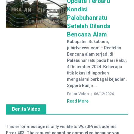
Update Terbaru
Kondisi
Palabuhanratu
Setelah Dilanda
Bencana Alam
Kabupaten Sukabumi,
jubirtvnews.com – Rentetan
Bencana alam terjadi di
Palabuhanratu pada hari Rabu,
4 Desember 2024. Beberapa
titik lokasi dilaporkan
mengalami berbagai kejadian,
Seperti Banjir...
Editor Video
06/12/2024
Read More
Berita Video
This error message is only visible to WordPress admins
Error 403: The request cannot be completed because you