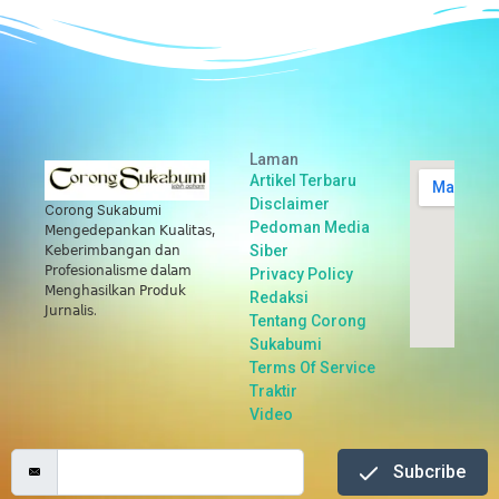
Laman
Artikel Terbaru
Disclaimer
Corong Sukabumi
Pedoman Media
𝖬𝖾𝗇𝗀𝖾𝖽𝖾𝗉𝖺𝗇𝗄𝖺𝗇 𝖪𝗎𝖺𝗅𝗂𝗍𝖺𝗌,
Siber
𝖪𝖾𝖻𝖾𝗋𝗂𝗆𝖻𝖺𝗇𝗀𝖺𝗇 𝖽𝖺𝗇
𝖯𝗋𝗈𝖿𝖾𝗌𝗂𝗈𝗇𝖺𝗅𝗂𝗌𝗆𝖾 𝖽𝖺𝗅𝖺𝗆
Privacy Policy
𝖬𝖾𝗇𝗀𝗁𝖺𝗌𝗂𝗅𝗄𝖺𝗇 𝖯𝗋𝗈𝖽𝗎𝗄
Redaksi
𝖩𝗎𝗋𝗇𝖺𝗅𝗂𝗌.
Tentang Corong
Sukabumi
Terms Of Service
Traktir
Video
Subcribe