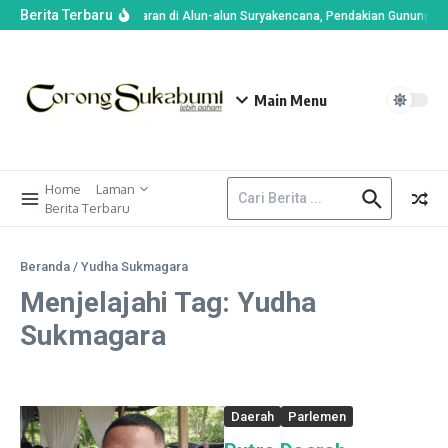
Berita Terbaru
Imbas Kebakaran di Alun-alun Suryakencana, Pendakian Gunung Ge
Main Menu
Home
Laman
Berita Terbaru
Beranda
/
Yudha Sukmagara
Menjelajahi Tag: Yudha
Sukmagara
Daerah
Parlemen