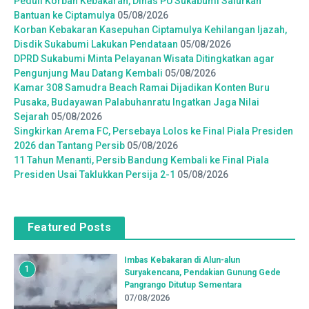
Peduli Korban Kebakaran, Dinas PU Sukabumi Salurkan
Bantuan ke Ciptamulya
05/08/2026
Korban Kebakaran Kasepuhan Ciptamulya Kehilangan Ijazah,
Disdik Sukabumi Lakukan Pendataan
05/08/2026
DPRD Sukabumi Minta Pelayanan Wisata Ditingkatkan agar
Pengunjung Mau Datang Kembali
05/08/2026
Kamar 308 Samudra Beach Ramai Dijadikan Konten Buru
Pusaka, Budayawan Palabuhanratu Ingatkan Jaga Nilai
Sejarah
05/08/2026
Singkirkan Arema FC, Persebaya Lolos ke Final Piala Presiden
2026 dan Tantang Persib
05/08/2026
11 Tahun Menanti, Persib Bandung Kembali ke Final Piala
Presiden Usai Taklukkan Persija 2-1
05/08/2026
Featured Posts
Imbas Kebakaran di Alun-alun
1
Suryakencana, Pendakian Gunung Gede
Pangrango Ditutup Sementara
07/08/2026