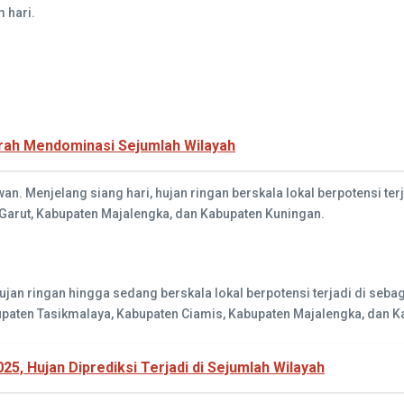
 hari.
erah Mendominasi Sejumlah Wilayah
n. Menjelang siang hari, hujan ringan berskala lokal berpotensi te
Garut, Kabupaten Majalengka, dan Kabupaten Kuningan.
jan ringan hingga sedang berskala lokal berpotensi terjadi di seb
upaten Tasikmalaya, Kabupaten Ciamis, Kabupaten Majalengka, dan 
5, Hujan Diprediksi Terjadi di Sejumlah Wilayah