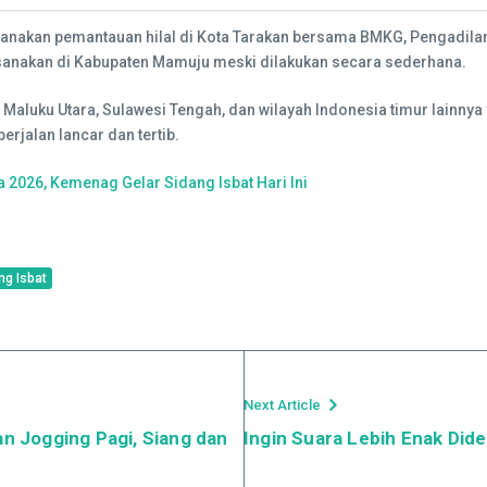
sanakan pemantauan hilal di Kota Tarakan bersama BMKG, Pengadila
ksanakan di Kabupaten Mamuju meski dilakukan secara sederhana.
i Maluku Utara, Sulawesi Tengah, dan wilayah Indonesia timur lainn
rjalan lancar dan tertib.
a 2026, Kemenag Gelar Sidang Isbat Hari Ini
ng Isbat
Next Article
an Jogging Pagi, Siang dan
Ingin Suara Lebih Enak Dide