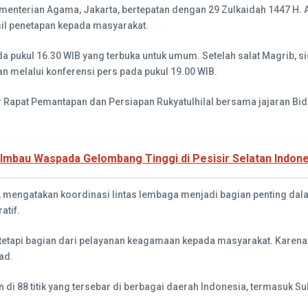
ementerian Agama, Jakarta, bertepatan dengan 29 Zulkaidah 1447 H. 
sil penetapan kepada masyarakat.
ada pukul 16.30 WIB yang terbuka untuk umum. Setelah salat Magrib, si
n melalui konferensi pers pada pukul 19.00 WIB.
 Rapat Pemantapan dan Persiapan Rukyatulhilal bersama jajaran B
Imbau Waspada Gelombang Tinggi di Pesisir Selatan Indone
, mengatakan koordinasi lintas lembaga menjadi bagian penting dala
atif.
n, tetapi bagian dari pelayanan keagamaan kepada masyarakat. Kare
sad.
an di 88 titik yang tersebar di berbagai daerah Indonesia, termasuk