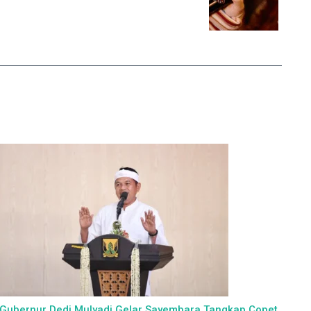
Gubernur Dedi Mulyadi Gelar Sayembara Tangkap Copet