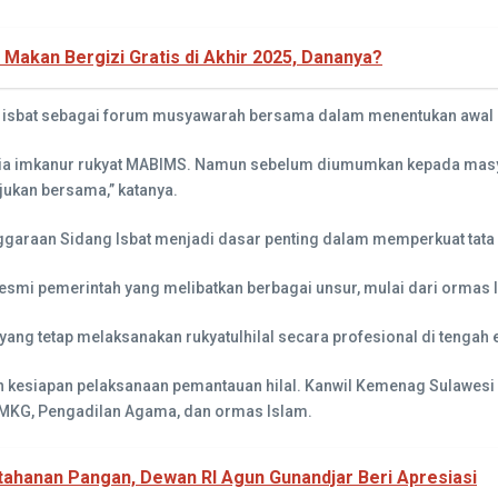
akan Bergizi Gratis di Akhir 2025, Dananya?
isbat sebagai forum musyawarah bersama dalam menentukan awal bu
teria imkanur rukyat MABIMS. Namun sebelum diumumkan kepada mas
jukan bersama,” katanya.
raan Sidang Isbat menjadi dasar penting dalam memperkuat tata ke
smi pemerintah yang melibatkan berbagai unsur, mulai dari ormas Is
yang tetap melaksanakan rukyatulhilal secara profesional di tengah 
n kesiapan pelaksanaan pemantauan hilal. Kanwil Kemenag Sulawesi 
BMKG, Pengadilan Agama, dan ormas Islam.
tahanan Pangan, Dewan RI Agun Gunandjar Beri Apresiasi