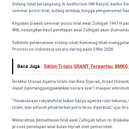
Sidang isbat berlangsung di Auditorium HM Rasjidi, kantor K
seminar posisi hilal, sidang tertutup, hingga pengumuman ha
Kegiatan diawali seminar posisi hilal awal Zulhijjah 1447 H p
WIB, sedangkan hasil penetapan awal Zulhijjah akan diumumka
Sebelum pelaksanaan sidang isbat, Kemenag telah menggelar
Provinsi se-Indonesia secara daring pada 5 Mei 2026.
Baca Juga :
Siklon Tropis GRANT Terpantau, BMKG 
Direktur Urusan Agama Islam dan Bina Syariah, Arsad Hidayat
dapat dipertanggungjawabkan secara syar’i maupun administr
“Pelaksanaan rukyatulhilal bukan hanya agenda rutin tahuna
Islam, dan seluruh pihak terkait perlu terus diperkuat,” ujar Ar
Menurutnya, pemantauan hilal awal Zulhijjah tahun ini dilakuk
proses penetapan awal bulan Hijriah oleh pemerintah.