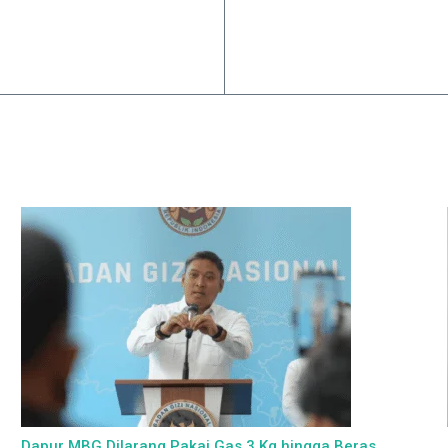
Dapur MBG Dilarang Pakai Gas 3 Kg hingga Beras