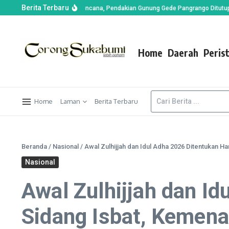
Berita Terbaru
 di Alun-alun Suryakencana, Pendakian Gunung Gede Pangrango Ditutup Semen
Home
Daerah
Peris
Home
Laman
Berita Terbaru
Beranda
/
Nasional
/
Awal Zulhijjah dan Idul Adha 2026 Ditentukan Har
Nasional
Awal Zulhijjah dan Id
Sidang Isbat, Kemenag