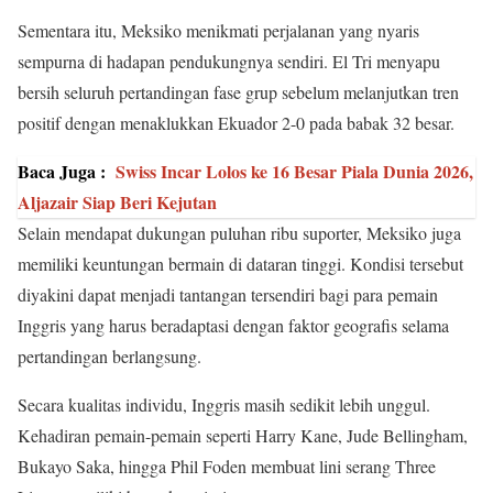
Sementara itu, Meksiko menikmati perjalanan yang nyaris
sempurna di hadapan pendukungnya sendiri. El Tri menyapu
bersih seluruh pertandingan fase grup sebelum melanjutkan tren
positif dengan menaklukkan Ekuador 2-0 pada babak 32 besar.
Baca Juga :
Swiss Incar Lolos ke 16 Besar Piala Dunia 2026,
Aljazair Siap Beri Kejutan
Selain mendapat dukungan puluhan ribu suporter, Meksiko juga
memiliki keuntungan bermain di dataran tinggi. Kondisi tersebut
diyakini dapat menjadi tantangan tersendiri bagi para pemain
Inggris yang harus beradaptasi dengan faktor geografis selama
pertandingan berlangsung.
Secara kualitas individu, Inggris masih sedikit lebih unggul.
Kehadiran pemain-pemain seperti Harry Kane, Jude Bellingham,
Bukayo Saka, hingga Phil Foden membuat lini serang Three