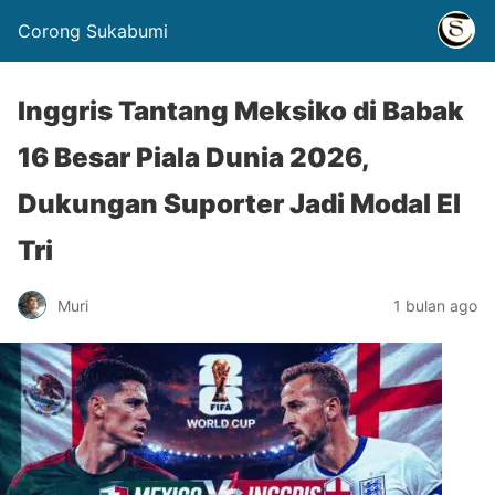
Corong Sukabumi
Inggris Tantang Meksiko di Babak
16 Besar Piala Dunia 2026,
Dukungan Suporter Jadi Modal El
Tri
Muri
1 bulan ago