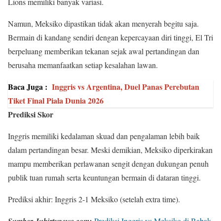
Lions memiliki banyak variasi.
Namun, Meksiko dipastikan tidak akan menyerah begitu saja.
Bermain di kandang sendiri dengan kepercayaan diri tinggi, El Tri
berpeluang memberikan tekanan sejak awal pertandingan dan
berusaha memanfaatkan setiap kesalahan lawan.
Baca Juga :
Inggris vs Argentina, Duel Panas Perebutan
Tiket Final Piala Dunia 2026
Prediksi Skor
Inggris memiliki kedalaman skuad dan pengalaman lebih baik
dalam pertandingan besar. Meski demikian, Meksiko diperkirakan
mampu memberikan perlawanan sengit dengan dukungan penuh
publik tuan rumah serta keuntungan bermain di dataran tinggi.
Prediksi akhir: Inggris 2-1 Meksiko (setelah extra time).
Sumber Jubirtvnews.com:
Prediksi Inggris vs Meksiko di Babak