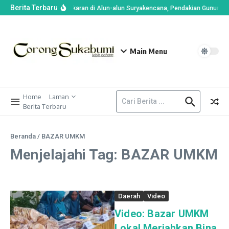
Berita Terbaru
Imbas Kebakaran di Alun-alun Suryakencana, Pendakian Gunung G
Main Menu
Home
Laman
Berita Terbaru
Beranda
/
BAZAR UMKM
Menjelajahi Tag: BAZAR UMKM
Daerah
Video
Video: Bazar UMKM
Lokal Meriahkan Bina