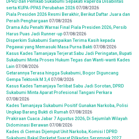
DPRD dan Pemkab Sukabumi Sepakati Raperda Disabilitas
serta KUPA-PPAS Perubahan 2026
07/08/2026
Piala Presiden 2026 Resmi Berakhir, Berikut Daftar Juara dan
Peraih Penghargaan
07/08/2026
Drama Adu Penalti Warnai Final Piala Presiden 2026, Persib
Harus Puas Jadi Runner-up
07/08/2026
Disperkim Sukabumi Sampaikan Terima Kasih kepada
Pegawai yang Memasuki Masa Purna Bakti
07/08/2026
Kasus Kades Tamanjaya Terjerat Sabu Jadi Peringatan, Bupati
Sukabumi Minta Proses Hukum Tegas dan Wanti-wanti Kades
Lain
07/08/2026
Getarannya Terasa hingga Sukabumi, Bogor Diguncang
Gempa Tektonik M 3,4
07/08/2026
Kasus Kades Tamanjaya Terlibat Sabu Jadi Sorotan, DPRD
Sukabumi Minta Aparat Profesional Tangani Perkara
07/08/2026
Kades Tamanjaya Sukabumi Positif Gunakan Narkoba, Polisi
Ungkap Barang Bukti di Rumah
07/08/2026
Prakiraan Cuaca Jabar 7 Agustus 2026, Di Sejumlah Wilayah
Didominasi Berawan
07/08/2026
Kades di Ciemas Dijemput Unit Narkoba, Komisi I DPRD
Sukabumi Bakal Perketat Syarat Pilkades Serempak 2027