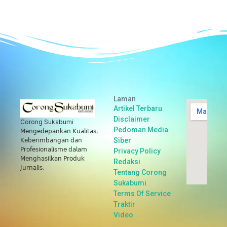
Laman
Artikel Terbaru
Disclaimer
Corong Sukabumi
Pedoman Media
𝖬𝖾𝗇𝗀𝖾𝖽𝖾𝗉𝖺𝗇𝗄𝖺𝗇 𝖪𝗎𝖺𝗅𝗂𝗍𝖺𝗌,
Siber
𝖪𝖾𝖻𝖾𝗋𝗂𝗆𝖻𝖺𝗇𝗀𝖺𝗇 𝖽𝖺𝗇
𝖯𝗋𝗈𝖿𝖾𝗌𝗂𝗈𝗇𝖺𝗅𝗂𝗌𝗆𝖾 𝖽𝖺𝗅𝖺𝗆
Privacy Policy
𝖬𝖾𝗇𝗀𝗁𝖺𝗌𝗂𝗅𝗄𝖺𝗇 𝖯𝗋𝗈𝖽𝗎𝗄
Redaksi
𝖩𝗎𝗋𝗇𝖺𝗅𝗂𝗌.
Tentang Corong
Sukabumi
Terms Of Service
Traktir
Video