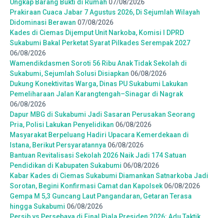
Ungkap Barang Bukti di Rumah
07/08/2026
Prakiraan Cuaca Jabar 7 Agustus 2026, Di Sejumlah Wilayah
Didominasi Berawan
07/08/2026
Kades di Ciemas Dijemput Unit Narkoba, Komisi I DPRD
Sukabumi Bakal Perketat Syarat Pilkades Serempak 2027
06/08/2026
Wamendikdasmen Soroti 56 Ribu Anak Tidak Sekolah di
Sukabumi, Sejumlah Solusi Disiapkan
06/08/2026
Dukung Konektivitas Warga, Dinas PU Sukabumi Lakukan
Pemeliharaan Jalan Karangtengah–Sinagar di Nagrak
06/08/2026
Dapur MBG di Sukabumi Jadi Sasaran Perusakan Seorang
Pria, Polisi Lakukan Penyelidikan
06/08/2026
Masyarakat Berpeluang Hadiri Upacara Kemerdekaan di
Istana, Berikut Persyaratannya
06/08/2026
Bantuan Revitalisasi Sekolah 2026 Naik Jadi 174 Satuan
Pendidikan di Kabupaten Sukabumi
06/08/2026
Kabar Kades di Ciemas Sukabumi Diamankan Satnarkoba Jadi
Sorotan, Begini Konfirmasi Camat dan Kapolsek
06/08/2026
Gempa M 5,3 Guncang Laut Pangandaran, Getaran Terasa
hingga Sukabumi
06/08/2026
Persib vs Persebaya di Final Piala Presiden 2026: Adu Taktik