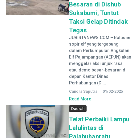
Besaran di Dishub
Sukabumi, Tuntut
Taksi Gelap Ditindak
Tegas
JUBIRTVNEWS.COM – Ratusan
sopir elf yang tergabung
dalam Perkumpulan Angkutan
Elf Pajampangan (AEPJN) akan
menggelar aksi unjuk rasa
atau demo besar-besaran di
depan Kantor Dinas
Perhubungan (Di...
Candra Saputra
01/02/2025
Read More
Daerah
Telat Perbaiki Lampu
Lalulintas di
Palabuhanratu,