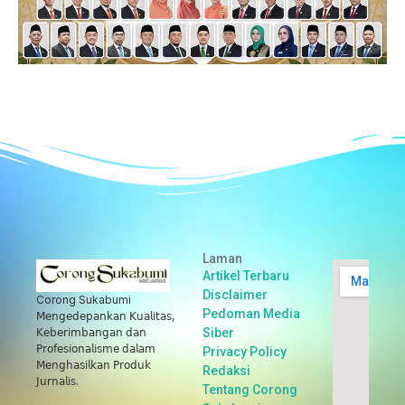
Laman
Artikel Terbaru
Disclaimer
Corong Sukabumi
Pedoman Media
𝖬𝖾𝗇𝗀𝖾𝖽𝖾𝗉𝖺𝗇𝗄𝖺𝗇 𝖪𝗎𝖺𝗅𝗂𝗍𝖺𝗌,
Siber
𝖪𝖾𝖻𝖾𝗋𝗂𝗆𝖻𝖺𝗇𝗀𝖺𝗇 𝖽𝖺𝗇
𝖯𝗋𝗈𝖿𝖾𝗌𝗂𝗈𝗇𝖺𝗅𝗂𝗌𝗆𝖾 𝖽𝖺𝗅𝖺𝗆
Privacy Policy
𝖬𝖾𝗇𝗀𝗁𝖺𝗌𝗂𝗅𝗄𝖺𝗇 𝖯𝗋𝗈𝖽𝗎𝗄
Redaksi
𝖩𝗎𝗋𝗇𝖺𝗅𝗂𝗌.
Tentang Corong