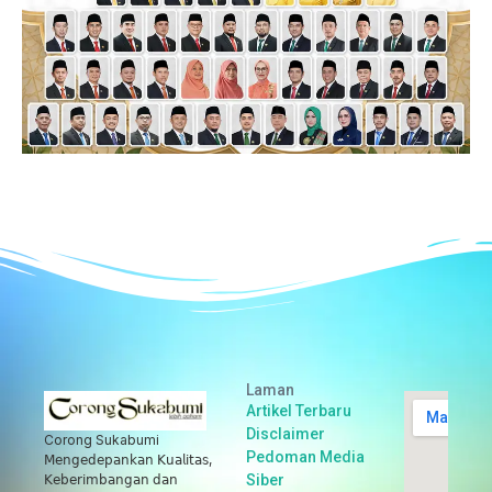
Laman
Artikel Terbaru
Disclaimer
Corong Sukabumi
Pedoman Media
𝖬𝖾𝗇𝗀𝖾𝖽𝖾𝗉𝖺𝗇𝗄𝖺𝗇 𝖪𝗎𝖺𝗅𝗂𝗍𝖺𝗌,
Siber
𝖪𝖾𝖻𝖾𝗋𝗂𝗆𝖻𝖺𝗇𝗀𝖺𝗇 𝖽𝖺𝗇