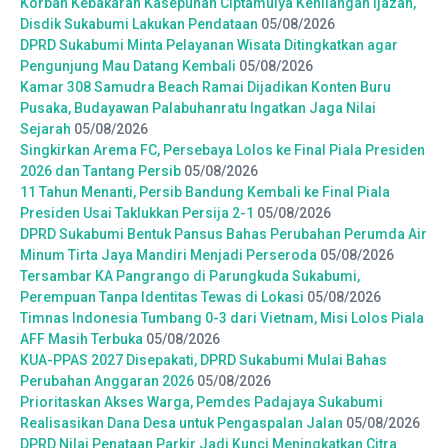
Korban Kebakaran Kasepuhan Ciptamulya Kehilangan Ijazah,
Disdik Sukabumi Lakukan Pendataan
05/08/2026
DPRD Sukabumi Minta Pelayanan Wisata Ditingkatkan agar
Pengunjung Mau Datang Kembali
05/08/2026
Kamar 308 Samudra Beach Ramai Dijadikan Konten Buru
Pusaka, Budayawan Palabuhanratu Ingatkan Jaga Nilai
Sejarah
05/08/2026
Singkirkan Arema FC, Persebaya Lolos ke Final Piala Presiden
2026 dan Tantang Persib
05/08/2026
11 Tahun Menanti, Persib Bandung Kembali ke Final Piala
Presiden Usai Taklukkan Persija 2-1
05/08/2026
DPRD Sukabumi Bentuk Pansus Bahas Perubahan Perumda Air
Minum Tirta Jaya Mandiri Menjadi Perseroda
05/08/2026
Tersambar KA Pangrango di Parungkuda Sukabumi,
Perempuan Tanpa Identitas Tewas di Lokasi
05/08/2026
Timnas Indonesia Tumbang 0-3 dari Vietnam, Misi Lolos Piala
AFF Masih Terbuka
05/08/2026
KUA-PPAS 2027 Disepakati, DPRD Sukabumi Mulai Bahas
Perubahan Anggaran 2026
05/08/2026
Prioritaskan Akses Warga, Pemdes Padajaya Sukabumi
Realisasikan Dana Desa untuk Pengaspalan Jalan
05/08/2026
DPRD Nilai Penataan Parkir Jadi Kunci Meningkatkan Citra