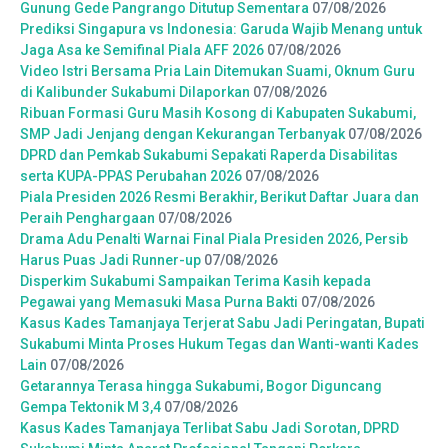
Gunung Gede Pangrango Ditutup Sementara
07/08/2026
Prediksi Singapura vs Indonesia: Garuda Wajib Menang untuk
Jaga Asa ke Semifinal Piala AFF 2026
07/08/2026
Video Istri Bersama Pria Lain Ditemukan Suami, Oknum Guru
di Kalibunder Sukabumi Dilaporkan
07/08/2026
Ribuan Formasi Guru Masih Kosong di Kabupaten Sukabumi,
SMP Jadi Jenjang dengan Kekurangan Terbanyak
07/08/2026
DPRD dan Pemkab Sukabumi Sepakati Raperda Disabilitas
serta KUPA-PPAS Perubahan 2026
07/08/2026
Piala Presiden 2026 Resmi Berakhir, Berikut Daftar Juara dan
Peraih Penghargaan
07/08/2026
Drama Adu Penalti Warnai Final Piala Presiden 2026, Persib
Harus Puas Jadi Runner-up
07/08/2026
Disperkim Sukabumi Sampaikan Terima Kasih kepada
Pegawai yang Memasuki Masa Purna Bakti
07/08/2026
Kasus Kades Tamanjaya Terjerat Sabu Jadi Peringatan, Bupati
Sukabumi Minta Proses Hukum Tegas dan Wanti-wanti Kades
Lain
07/08/2026
Getarannya Terasa hingga Sukabumi, Bogor Diguncang
Gempa Tektonik M 3,4
07/08/2026
Kasus Kades Tamanjaya Terlibat Sabu Jadi Sorotan, DPRD