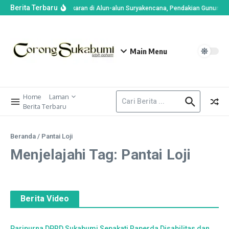
Berita Terbaru
Imbas Kebakaran di Alun-alun Suryakencana, Pendakian Gunung G
Main Menu
Home
Laman
Berita Terbaru
Beranda
/
Pantai Loji
Menjelajahi Tag: Pantai Loji
Berita Video
Paripurna DPRD Sukabumi Sepakati Raperda Disabilitas dan