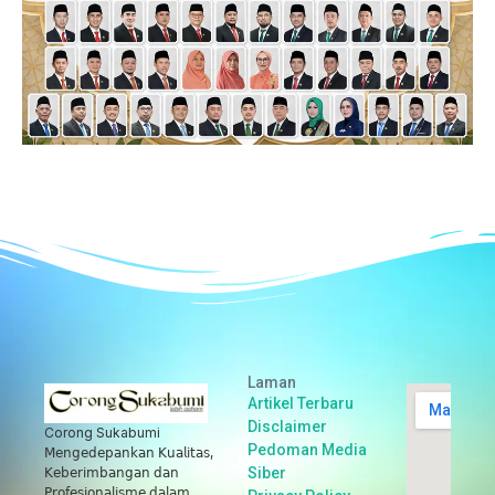
Laman
Artikel Terbaru
Disclaimer
Corong Sukabumi
Pedoman Media
𝖬𝖾𝗇𝗀𝖾𝖽𝖾𝗉𝖺𝗇𝗄𝖺𝗇 𝖪𝗎𝖺𝗅𝗂𝗍𝖺𝗌,
Siber
𝖪𝖾𝖻𝖾𝗋𝗂𝗆𝖻𝖺𝗇𝗀𝖺𝗇 𝖽𝖺𝗇
𝖯𝗋𝗈𝖿𝖾𝗌𝗂𝗈𝗇𝖺𝗅𝗂𝗌𝗆𝖾 𝖽𝖺𝗅𝖺𝗆