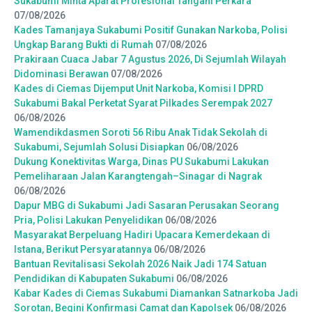
Sukabumi Minta Aparat Profesional Tangani Perkara
07/08/2026
Kades Tamanjaya Sukabumi Positif Gunakan Narkoba, Polisi
Ungkap Barang Bukti di Rumah
07/08/2026
Prakiraan Cuaca Jabar 7 Agustus 2026, Di Sejumlah Wilayah
Didominasi Berawan
07/08/2026
Kades di Ciemas Dijemput Unit Narkoba, Komisi I DPRD
Sukabumi Bakal Perketat Syarat Pilkades Serempak 2027
06/08/2026
Wamendikdasmen Soroti 56 Ribu Anak Tidak Sekolah di
Sukabumi, Sejumlah Solusi Disiapkan
06/08/2026
Dukung Konektivitas Warga, Dinas PU Sukabumi Lakukan
Pemeliharaan Jalan Karangtengah–Sinagar di Nagrak
06/08/2026
Dapur MBG di Sukabumi Jadi Sasaran Perusakan Seorang
Pria, Polisi Lakukan Penyelidikan
06/08/2026
Masyarakat Berpeluang Hadiri Upacara Kemerdekaan di
Istana, Berikut Persyaratannya
06/08/2026
Bantuan Revitalisasi Sekolah 2026 Naik Jadi 174 Satuan
Pendidikan di Kabupaten Sukabumi
06/08/2026
Kabar Kades di Ciemas Sukabumi Diamankan Satnarkoba Jadi
Sorotan, Begini Konfirmasi Camat dan Kapolsek
06/08/2026