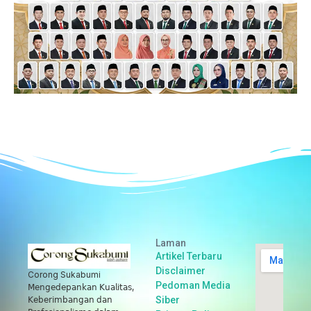
Laman
Artikel Terbaru
Disclaimer
Corong Sukabumi
Pedoman Media
𝖬𝖾𝗇𝗀𝖾𝖽𝖾𝗉𝖺𝗇𝗄𝖺𝗇 𝖪𝗎𝖺𝗅𝗂𝗍𝖺𝗌,
Siber
𝖪𝖾𝖻𝖾𝗋𝗂𝗆𝖻𝖺𝗇𝗀𝖺𝗇 𝖽𝖺𝗇