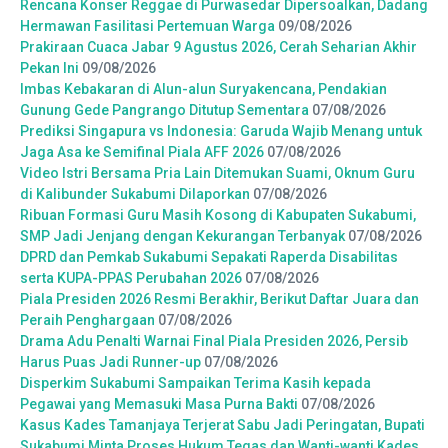
Rencana Konser Reggae di Purwasedar Dipersoalkan, Dadang
Hermawan Fasilitasi Pertemuan Warga
09/08/2026
Prakiraan Cuaca Jabar 9 Agustus 2026, Cerah Seharian Akhir
Pekan Ini
09/08/2026
Imbas Kebakaran di Alun-alun Suryakencana, Pendakian
Gunung Gede Pangrango Ditutup Sementara
07/08/2026
Prediksi Singapura vs Indonesia: Garuda Wajib Menang untuk
Jaga Asa ke Semifinal Piala AFF 2026
07/08/2026
Video Istri Bersama Pria Lain Ditemukan Suami, Oknum Guru
di Kalibunder Sukabumi Dilaporkan
07/08/2026
Ribuan Formasi Guru Masih Kosong di Kabupaten Sukabumi,
SMP Jadi Jenjang dengan Kekurangan Terbanyak
07/08/2026
DPRD dan Pemkab Sukabumi Sepakati Raperda Disabilitas
serta KUPA-PPAS Perubahan 2026
07/08/2026
Piala Presiden 2026 Resmi Berakhir, Berikut Daftar Juara dan
Peraih Penghargaan
07/08/2026
Drama Adu Penalti Warnai Final Piala Presiden 2026, Persib
Harus Puas Jadi Runner-up
07/08/2026
Disperkim Sukabumi Sampaikan Terima Kasih kepada
Pegawai yang Memasuki Masa Purna Bakti
07/08/2026
Kasus Kades Tamanjaya Terjerat Sabu Jadi Peringatan, Bupati
Sukabumi Minta Proses Hukum Tegas dan Wanti-wanti Kades