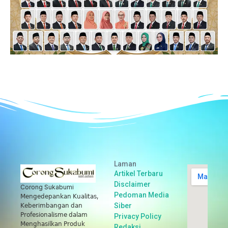
Laman
Artikel Terbaru
Disclaimer
Corong Sukabumi
Pedoman Media
𝖬𝖾𝗇𝗀𝖾𝖽𝖾𝗉𝖺𝗇𝗄𝖺𝗇 𝖪𝗎𝖺𝗅𝗂𝗍𝖺𝗌,
Siber
𝖪𝖾𝖻𝖾𝗋𝗂𝗆𝖻𝖺𝗇𝗀𝖺𝗇 𝖽𝖺𝗇
𝖯𝗋𝗈𝖿𝖾𝗌𝗂𝗈𝗇𝖺𝗅𝗂𝗌𝗆𝖾 𝖽𝖺𝗅𝖺𝗆
Privacy Policy
𝖬𝖾𝗇𝗀𝗁𝖺𝗌𝗂𝗅𝗄𝖺𝗇 𝖯𝗋𝗈𝖽𝗎𝗄
Redaksi