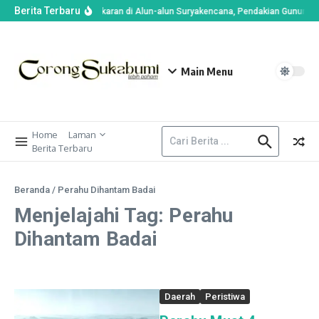
Berita Terbaru
Imbas Kebakaran di Alun-alun Suryakencana, Pendakian Gunung G
Main Menu
Home
Laman
Berita Terbaru
Beranda
/
Perahu Dihantam Badai
Menjelajahi Tag: Perahu
Dihantam Badai
Daerah
Peristiwa