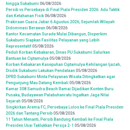
hingga Sukabumi
06/08/2026
Persib vs Persebaya di Final Piala Presiden 2026: Adu Taktik
dan Ketahanan Fisik
06/08/2026
Prakiraan Cuaca Jabar 6 Agustus 2026, Sejumlah Wilayah
Didominasi Berawan
06/08/2026
Kantor Kecamatan Surade Mulai Dibangun, Disperkim
Sukabumi Siapkan Fasilitas Pelayanan yang Lebih
Representatif
05/08/2026
Peduli Korban Kebakaran, Dinas PU Sukabumi Salurkan
Bantuan ke Ciptamulya
05/08/2026
Korban Kebakaran Kasepuhan Ciptamulya Kehilangan Ijazah,
Disdik Sukabumi Lakukan Pendataan
05/08/2026
DPRD Sukabumi Minta Pelayanan Wisata Ditingkatkan agar
Pengunjung Mau Datang Kembali
05/08/2026
Kamar 308 Samudra Beach Ramai Dijadikan Konten Buru
Pusaka, Budayawan Palabuhanratu Ingatkan Jaga Nilai
Sejarah
05/08/2026
Singkirkan Arema FC, Persebaya Lolos ke Final Piala Presiden
2026 dan Tantang Persib
05/08/2026
11 Tahun Menanti, Persib Bandung Kembali ke Final Piala
Presiden Usai Taklukkan Persija 2-1
05/08/2026