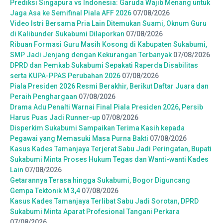
Prediksi Singapura vs Indonesia: Garuda Wajib Menang untuk
Jaga Asa ke Semifinal Piala AFF 2026
07/08/2026
Video Istri Bersama Pria Lain Ditemukan Suami, Oknum Guru
di Kalibunder Sukabumi Dilaporkan
07/08/2026
Ribuan Formasi Guru Masih Kosong di Kabupaten Sukabumi,
SMP Jadi Jenjang dengan Kekurangan Terbanyak
07/08/2026
DPRD dan Pemkab Sukabumi Sepakati Raperda Disabilitas
serta KUPA-PPAS Perubahan 2026
07/08/2026
Piala Presiden 2026 Resmi Berakhir, Berikut Daftar Juara dan
Peraih Penghargaan
07/08/2026
Drama Adu Penalti Warnai Final Piala Presiden 2026, Persib
Harus Puas Jadi Runner-up
07/08/2026
Disperkim Sukabumi Sampaikan Terima Kasih kepada
Pegawai yang Memasuki Masa Purna Bakti
07/08/2026
Kasus Kades Tamanjaya Terjerat Sabu Jadi Peringatan, Bupati
Sukabumi Minta Proses Hukum Tegas dan Wanti-wanti Kades
Lain
07/08/2026
Getarannya Terasa hingga Sukabumi, Bogor Diguncang
Gempa Tektonik M 3,4
07/08/2026
Kasus Kades Tamanjaya Terlibat Sabu Jadi Sorotan, DPRD
Sukabumi Minta Aparat Profesional Tangani Perkara
07/08/2026