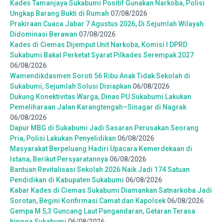
Kades Tamanjaya Sukabumi Positif Gunakan Narkoba, Polisi
Ungkap Barang Bukti di Rumah
07/08/2026
Prakiraan Cuaca Jabar 7 Agustus 2026, Di Sejumlah Wilayah
Didominasi Berawan
07/08/2026
Kades di Ciemas Dijemput Unit Narkoba, Komisi I DPRD
Sukabumi Bakal Perketat Syarat Pilkades Serempak 2027
06/08/2026
Wamendikdasmen Soroti 56 Ribu Anak Tidak Sekolah di
Sukabumi, Sejumlah Solusi Disiapkan
06/08/2026
Dukung Konektivitas Warga, Dinas PU Sukabumi Lakukan
Pemeliharaan Jalan Karangtengah–Sinagar di Nagrak
06/08/2026
Dapur MBG di Sukabumi Jadi Sasaran Perusakan Seorang
Pria, Polisi Lakukan Penyelidikan
06/08/2026
Masyarakat Berpeluang Hadiri Upacara Kemerdekaan di
Istana, Berikut Persyaratannya
06/08/2026
Bantuan Revitalisasi Sekolah 2026 Naik Jadi 174 Satuan
Pendidikan di Kabupaten Sukabumi
06/08/2026
Kabar Kades di Ciemas Sukabumi Diamankan Satnarkoba Jadi
Sorotan, Begini Konfirmasi Camat dan Kapolsek
06/08/2026
Gempa M 5,3 Guncang Laut Pangandaran, Getaran Terasa
hingga Sukabumi
06/08/2026