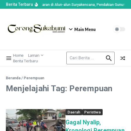
Berita Terbaru
Imbas Kebakaran di Alun-alun Suryakencana, Pendakian Gunung Ge
Main Menu
Home
Laman
Berita Terbaru
Beranda
/
Perempuan
Menjelajahi Tag: Perempuan
Daerah
Peristiwa
Gagal Nyalip,
Kronologi Perempuan