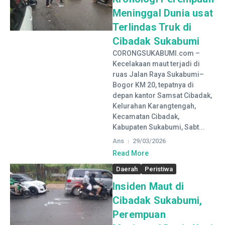
Meninggal Dunia usat
Terlindas Truk di
Cibadak Sukabumi
CORONGSUKABUMI.com –
Kecelakaan maut terjadi di
ruas Jalan Raya Sukabumi–
Bogor KM 20, tepatnya di
depan kantor Samsat Cibadak,
Kelurahan Karangtengah,
Kecamatan Cibadak,
Kabupaten Sukabumi, Sabt...
Ans
29/03/2026
Read More
Daerah
Peristiwa
Insiden Maut di
Cibadak Sukabumi,
Perempuan