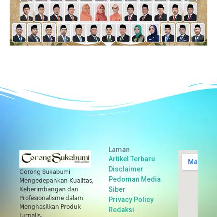
Laman
Artikel Terbaru
Disclaimer
Corong Sukabumi
Pedoman Media
𝖬𝖾𝗇𝗀𝖾𝖽𝖾𝗉𝖺𝗇𝗄𝖺𝗇 𝖪𝗎𝖺𝗅𝗂𝗍𝖺𝗌,
Siber
𝖪𝖾𝖻𝖾𝗋𝗂𝗆𝖻𝖺𝗇𝗀𝖺𝗇 𝖽𝖺𝗇
𝖯𝗋𝗈𝖿𝖾𝗌𝗂𝗈𝗇𝖺𝗅𝗂𝗌𝗆𝖾 𝖽𝖺𝗅𝖺𝗆
Privacy Policy
𝖬𝖾𝗇𝗀𝗁𝖺𝗌𝗂𝗅𝗄𝖺𝗇 𝖯𝗋𝗈𝖽𝗎𝗄
Redaksi
𝖩𝗎𝗋𝗇𝖺𝗅𝗂𝗌.