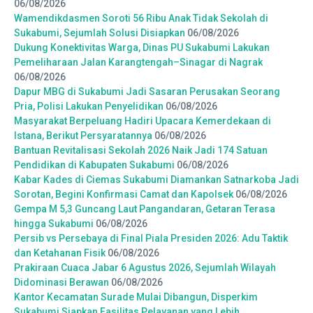
06/08/2026
Wamendikdasmen Soroti 56 Ribu Anak Tidak Sekolah di
Sukabumi, Sejumlah Solusi Disiapkan
06/08/2026
Dukung Konektivitas Warga, Dinas PU Sukabumi Lakukan
Pemeliharaan Jalan Karangtengah–Sinagar di Nagrak
06/08/2026
Dapur MBG di Sukabumi Jadi Sasaran Perusakan Seorang
Pria, Polisi Lakukan Penyelidikan
06/08/2026
Masyarakat Berpeluang Hadiri Upacara Kemerdekaan di
Istana, Berikut Persyaratannya
06/08/2026
Bantuan Revitalisasi Sekolah 2026 Naik Jadi 174 Satuan
Pendidikan di Kabupaten Sukabumi
06/08/2026
Kabar Kades di Ciemas Sukabumi Diamankan Satnarkoba Jadi
Sorotan, Begini Konfirmasi Camat dan Kapolsek
06/08/2026
Gempa M 5,3 Guncang Laut Pangandaran, Getaran Terasa
hingga Sukabumi
06/08/2026
Persib vs Persebaya di Final Piala Presiden 2026: Adu Taktik
dan Ketahanan Fisik
06/08/2026
Prakiraan Cuaca Jabar 6 Agustus 2026, Sejumlah Wilayah
Didominasi Berawan
06/08/2026
Kantor Kecamatan Surade Mulai Dibangun, Disperkim
Sukabumi Siapkan Fasilitas Pelayanan yang Lebih