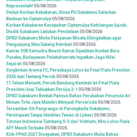
Representatif
05/08/2026
Peduli Korban Kebakaran, Dinas PU Sukabumi Salurkan
Bantuan ke Ciptamulya
05/08/2026
Korban Kebakaran Kasepuhan Ciptamulya Kehilangan Ijazah,
Disdik Sukabumi Lakukan Pendataan
05/08/2026
DPRD Sukabumi Minta Pelayanan Wisata Ditingkatkan agar
Pengunjung Mau Datang Kembali
05/08/2026
Kamar 308 Samudra Beach Ramai Dijadikan Konten Buru
Pusaka, Budayawan Palabuhanratu Ingatkan Jaga Nilai
Sejarah
05/08/2026
Singkirkan Arema FC, Persebaya Lolos ke Final Piala Presiden
2026 dan Tantang Persib
05/08/2026
11 Tahun Menanti, Persib Bandung Kembali ke Final Piala
Presiden Usai Taklukkan Persija 2-1
05/08/2026
DPRD Sukabumi Bentuk Pansus Bahas Perubahan Perumda Air
Minum Tirta Jaya Mandiri Menjadi Perseroda
05/08/2026
Tersambar KA Pangrango di Parungkuda Sukabumi,
Perempuan Tanpa Identitas Tewas di Lokasi
05/08/2026
Timnas Indonesia Tumbang 0-3 dari Vietnam, Misi Lolos Piala
AFF Masih Terbuka
05/08/2026
KUA-PPAS 2027 Disepakati, DPRD Sukabumi Mulai Bahas