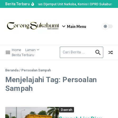
Berita Terbaru
Kades di Ciemas Dijemput Unit Narkoba, Komisi I DPRD Sukabumi Bak
Main Menu
Home
Laman
Berita Terbaru
Beranda
/
Persoalan Sampah
Menjelajahi Tag: Persoalan
Sampah
Daerah