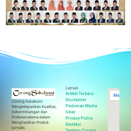
Laman
Artikel Terbaru
Disclaimer
Corong Sukabumi
Pedoman Media
𝖬𝖾𝗇𝗀𝖾𝖽𝖾𝗉𝖺𝗇𝗄𝖺𝗇 𝖪𝗎𝖺𝗅𝗂𝗍𝖺𝗌,
Siber
𝖪𝖾𝖻𝖾𝗋𝗂𝗆𝖻𝖺𝗇𝗀𝖺𝗇 𝖽𝖺𝗇
𝖯𝗋𝗈𝖿𝖾𝗌𝗂𝗈𝗇𝖺𝗅𝗂𝗌𝗆𝖾 𝖽𝖺𝗅𝖺𝗆
Privacy Policy
𝖬𝖾𝗇𝗀𝗁𝖺𝗌𝗂𝗅𝗄𝖺𝗇 𝖯𝗋𝗈𝖽𝗎𝗄
Redaksi
𝖩𝗎𝗋𝗇𝖺𝗅𝗂𝗌.
Tentang Corong