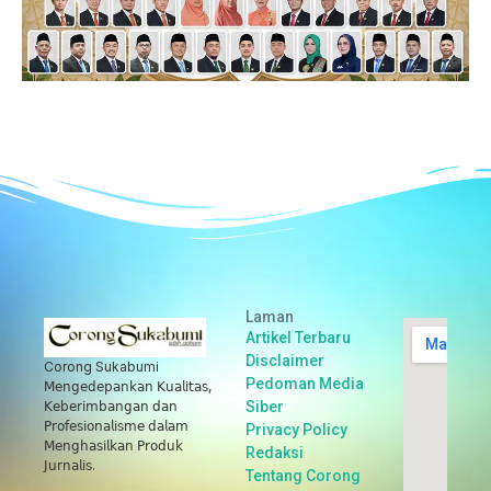
Laman
Artikel Terbaru
Disclaimer
Corong Sukabumi
Pedoman Media
𝖬𝖾𝗇𝗀𝖾𝖽𝖾𝗉𝖺𝗇𝗄𝖺𝗇 𝖪𝗎𝖺𝗅𝗂𝗍𝖺𝗌,
Siber
𝖪𝖾𝖻𝖾𝗋𝗂𝗆𝖻𝖺𝗇𝗀𝖺𝗇 𝖽𝖺𝗇
𝖯𝗋𝗈𝖿𝖾𝗌𝗂𝗈𝗇𝖺𝗅𝗂𝗌𝗆𝖾 𝖽𝖺𝗅𝖺𝗆
Privacy Policy
𝖬𝖾𝗇𝗀𝗁𝖺𝗌𝗂𝗅𝗄𝖺𝗇 𝖯𝗋𝗈𝖽𝗎𝗄
Redaksi
𝖩𝗎𝗋𝗇𝖺𝗅𝗂𝗌.
Tentang Corong