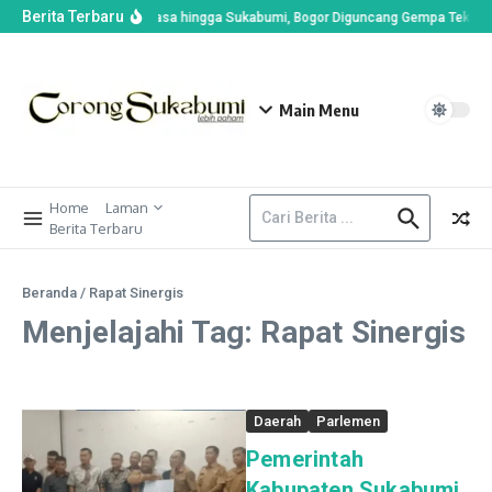
Berita Terbaru
Getarannya Terasa hingga Sukabumi, Bogor Diguncang Gempa Tektonik
Main Menu
Home
Laman
Berita Terbaru
Beranda
/
Rapat Sinergis
Menjelajahi Tag: Rapat Sinergis
Daerah
Parlemen
Pemerintah
Kabupaten Sukabumi