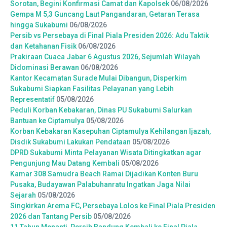
Sorotan, Begini Konfirmasi Camat dan Kapolsek
06/08/2026
Gempa M 5,3 Guncang Laut Pangandaran, Getaran Terasa
hingga Sukabumi
06/08/2026
Persib vs Persebaya di Final Piala Presiden 2026: Adu Taktik
dan Ketahanan Fisik
06/08/2026
Prakiraan Cuaca Jabar 6 Agustus 2026, Sejumlah Wilayah
Didominasi Berawan
06/08/2026
Kantor Kecamatan Surade Mulai Dibangun, Disperkim
Sukabumi Siapkan Fasilitas Pelayanan yang Lebih
Representatif
05/08/2026
Peduli Korban Kebakaran, Dinas PU Sukabumi Salurkan
Bantuan ke Ciptamulya
05/08/2026
Korban Kebakaran Kasepuhan Ciptamulya Kehilangan Ijazah,
Disdik Sukabumi Lakukan Pendataan
05/08/2026
DPRD Sukabumi Minta Pelayanan Wisata Ditingkatkan agar
Pengunjung Mau Datang Kembali
05/08/2026
Kamar 308 Samudra Beach Ramai Dijadikan Konten Buru
Pusaka, Budayawan Palabuhanratu Ingatkan Jaga Nilai
Sejarah
05/08/2026
Singkirkan Arema FC, Persebaya Lolos ke Final Piala Presiden
2026 dan Tantang Persib
05/08/2026
11 Tahun Menanti, Persib Bandung Kembali ke Final Piala