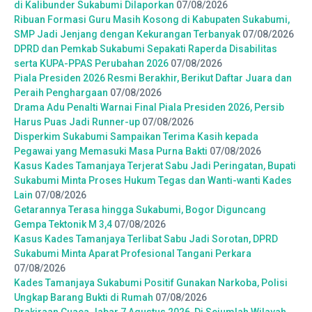
di Kalibunder Sukabumi Dilaporkan
07/08/2026
Ribuan Formasi Guru Masih Kosong di Kabupaten Sukabumi,
SMP Jadi Jenjang dengan Kekurangan Terbanyak
07/08/2026
DPRD dan Pemkab Sukabumi Sepakati Raperda Disabilitas
serta KUPA-PPAS Perubahan 2026
07/08/2026
Piala Presiden 2026 Resmi Berakhir, Berikut Daftar Juara dan
Peraih Penghargaan
07/08/2026
Drama Adu Penalti Warnai Final Piala Presiden 2026, Persib
Harus Puas Jadi Runner-up
07/08/2026
Disperkim Sukabumi Sampaikan Terima Kasih kepada
Pegawai yang Memasuki Masa Purna Bakti
07/08/2026
Kasus Kades Tamanjaya Terjerat Sabu Jadi Peringatan, Bupati
Sukabumi Minta Proses Hukum Tegas dan Wanti-wanti Kades
Lain
07/08/2026
Getarannya Terasa hingga Sukabumi, Bogor Diguncang
Gempa Tektonik M 3,4
07/08/2026
Kasus Kades Tamanjaya Terlibat Sabu Jadi Sorotan, DPRD
Sukabumi Minta Aparat Profesional Tangani Perkara
07/08/2026
Kades Tamanjaya Sukabumi Positif Gunakan Narkoba, Polisi
Ungkap Barang Bukti di Rumah
07/08/2026
Prakiraan Cuaca Jabar 7 Agustus 2026, Di Sejumlah Wilayah