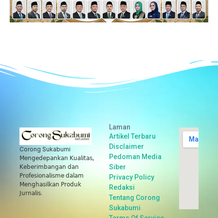
Laman
Artikel Terbaru
Disclaimer
Corong Sukabumi
Pedoman Media
𝖬𝖾𝗇𝗀𝖾𝖽𝖾𝗉𝖺𝗇𝗄𝖺𝗇 𝖪𝗎𝖺𝗅𝗂𝗍𝖺𝗌,
Siber
𝖪𝖾𝖻𝖾𝗋𝗂𝗆𝖻𝖺𝗇𝗀𝖺𝗇 𝖽𝖺𝗇
𝖯𝗋𝗈𝖿𝖾𝗌𝗂𝗈𝗇𝖺𝗅𝗂𝗌𝗆𝖾 𝖽𝖺𝗅𝖺𝗆
Privacy Policy
𝖬𝖾𝗇𝗀𝗁𝖺𝗌𝗂𝗅𝗄𝖺𝗇 𝖯𝗋𝗈𝖽𝗎𝗄
Redaksi
𝖩𝗎𝗋𝗇𝖺𝗅𝗂𝗌.
Tentang Corong
Sukabumi
Terms Of Service