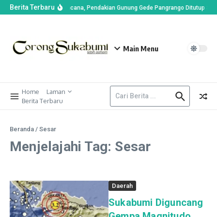
Berita Terbaru
an di Alun-alun Suryakencana, Pendakian Gunung Gede Pangrango Ditutup Sem
Main Menu
Home
Laman
Berita Terbaru
Beranda
/
Sesar
Menjelajahi Tag: Sesar
Daerah
Sukabumi Diguncang
Gempa Magnitudo