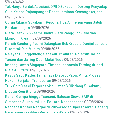
09/08/2026
Tak Hanya Bentuk Asosiasi, DPRD Sukabumi Dorong Penyadap
Gula Kelapa Pajampangan Dapat Jaminan Ketenagakerjaan
09/08/2026
Curug Cikaso Sukabumi, Pesona Tiga Air Terjun yang Jatuh
Berdampingan
09/08/2026
Plara Fest 2026 Resmi Dibuka, Jadi Panggung Seni dan
Ekonomi Kreatif
09/08/2026
Persib Bandung Resmi Datangkan Bek Kroasia Danijel Loncar,
Dikontrak Dua Musim
09/08/2026
Nelayan Ujunggenteng Sepakati 12 Aturan, Polemik Jaring
Tanam dan Jaring Obor Mulai Reda
09/08/2026
Imbang Lawan Singapura, Timnas Indonesia Tersingkir dari
Piala AFF 2026
09/08/2026
Kasus Sabu Kades Tamanjaya Disorot Paoji, Minta Proses
Hukum Berjalan Transparan
09/08/2026
Truk Colt Diesel Terperosok di Letter S Cikidang Sukabumi,
Diduga Rem Blong
09/08/2026
Kenali Gempa hingga Tsunami, Ratusan Siswa SMP di
Simpenan Sukabumi Ikuti Edukasi Kebencanaan
09/08/2026
Rencana Konser Reggae di Purwasedar Dipersoalkan, Dadang
Hermawan Fasilitasi Pertemuan Warga
09/08/2026