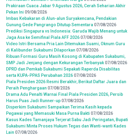
Prakiraan Cuaca Jabar 9 Agustus 2026, Cerah Seharian Akhir
Pekan Ini
09/08/2026
Imbas Kebakaran di Alun-alun Suryakencana, Pendakian
Gunung Gede Pangrango Ditutup Sementara
07/08/2026
Prediksi Singapura vs Indonesia: Garuda Wajib Menang untuk
Jaga Asa ke Semifinal Piala AFF 2026
07/08/2026
Video Istri Bersama Pria Lain Ditemukan Suami, Oknum Guru
di Kalibunder Sukabumi Dilaporkan
07/08/2026
Ribuan Formasi Guru Masih Kosong di Kabupaten Sukabumi,
SMP Jadi Jenjang dengan Kekurangan Terbanyak
07/08/2026
DPRD dan Pemkab Sukabumi Sepakati Raperda Disabilitas
serta KUPA-PPAS Perubahan 2026
07/08/2026
Piala Presiden 2026 Resmi Berakhir, Berikut Daftar Juara dan
Peraih Penghargaan
07/08/2026
Drama Adu Penalti Warnai Final Piala Presiden 2026, Persib
Harus Puas Jadi Runner-up
07/08/2026
Disperkim Sukabumi Sampaikan Terima Kasih kepada
Pegawai yang Memasuki Masa Purna Bakti
07/08/2026
Kasus Kades Tamanjaya Terjerat Sabu Jadi Peringatan, Bupati
Sukabumi Minta Proses Hukum Tegas dan Wanti-wanti Kades
Lain
07/08/2026