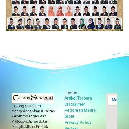
Laman
Artikel Terbaru
Disclaimer
Corong Sukabumi
Pedoman Media
𝖬𝖾𝗇𝗀𝖾𝖽𝖾𝗉𝖺𝗇𝗄𝖺𝗇 𝖪𝗎𝖺𝗅𝗂𝗍𝖺𝗌,
Siber
𝖪𝖾𝖻𝖾𝗋𝗂𝗆𝖻𝖺𝗇𝗀𝖺𝗇 𝖽𝖺𝗇
𝖯𝗋𝗈𝖿𝖾𝗌𝗂𝗈𝗇𝖺𝗅𝗂𝗌𝗆𝖾 𝖽𝖺𝗅𝖺𝗆
Privacy Policy
𝖬𝖾𝗇𝗀𝗁𝖺𝗌𝗂𝗅𝗄𝖺𝗇 𝖯𝗋𝗈𝖽𝗎𝗄
Redaksi