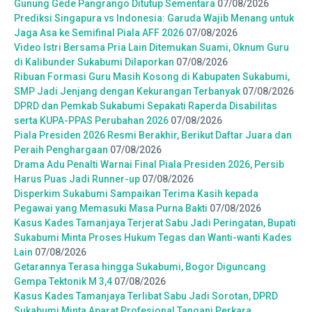
Gunung Gede Pangrango Ditutup Sementara
07/08/2026
Prediksi Singapura vs Indonesia: Garuda Wajib Menang untuk
Jaga Asa ke Semifinal Piala AFF 2026
07/08/2026
Video Istri Bersama Pria Lain Ditemukan Suami, Oknum Guru
di Kalibunder Sukabumi Dilaporkan
07/08/2026
Ribuan Formasi Guru Masih Kosong di Kabupaten Sukabumi,
SMP Jadi Jenjang dengan Kekurangan Terbanyak
07/08/2026
DPRD dan Pemkab Sukabumi Sepakati Raperda Disabilitas
serta KUPA-PPAS Perubahan 2026
07/08/2026
Piala Presiden 2026 Resmi Berakhir, Berikut Daftar Juara dan
Peraih Penghargaan
07/08/2026
Drama Adu Penalti Warnai Final Piala Presiden 2026, Persib
Harus Puas Jadi Runner-up
07/08/2026
Disperkim Sukabumi Sampaikan Terima Kasih kepada
Pegawai yang Memasuki Masa Purna Bakti
07/08/2026
Kasus Kades Tamanjaya Terjerat Sabu Jadi Peringatan, Bupati
Sukabumi Minta Proses Hukum Tegas dan Wanti-wanti Kades
Lain
07/08/2026
Getarannya Terasa hingga Sukabumi, Bogor Diguncang
Gempa Tektonik M 3,4
07/08/2026
Kasus Kades Tamanjaya Terlibat Sabu Jadi Sorotan, DPRD
Sukabumi Minta Aparat Profesional Tangani Perkara