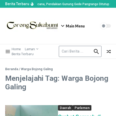
Berita Terbaru
an di Alun-alun Suryakencana, Pendakian Gunung Gede Pangrango Ditutup Sem
Main Menu
Home
Laman
Berita Terbaru
Beranda
/
Warga Bojong Galing
Menjelajahi Tag: Warga Bojong
Galing
Daerah
Parlemen