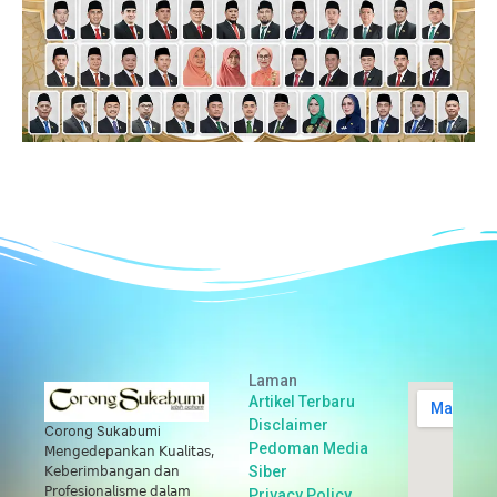
Laman
Artikel Terbaru
Disclaimer
Corong Sukabumi
Pedoman Media
𝖬𝖾𝗇𝗀𝖾𝖽𝖾𝗉𝖺𝗇𝗄𝖺𝗇 𝖪𝗎𝖺𝗅𝗂𝗍𝖺𝗌,
Siber
𝖪𝖾𝖻𝖾𝗋𝗂𝗆𝖻𝖺𝗇𝗀𝖺𝗇 𝖽𝖺𝗇
𝖯𝗋𝗈𝖿𝖾𝗌𝗂𝗈𝗇𝖺𝗅𝗂𝗌𝗆𝖾 𝖽𝖺𝗅𝖺𝗆
Privacy Policy