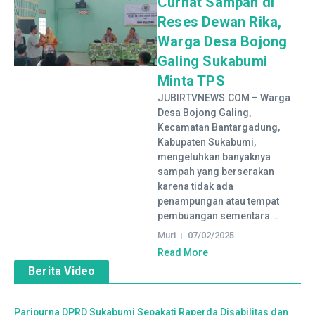
Curhat Sampah di
Reses Dewan Rika,
Warga Desa Bojong
Galing Sukabumi
Minta TPS
JUBIRTVNEWS.COM – Warga
Desa Bojong Galing,
Kecamatan Bantargadung,
Kabupaten Sukabumi,
mengeluhkan banyaknya
sampah yang berserakan
karena tidak ada
penampungan atau tempat
pembuangan sementara...
Muri
07/02/2025
Read More
Berita Video
Paripurna DPRD Sukabumi Sepakati Raperda Disabilitas dan