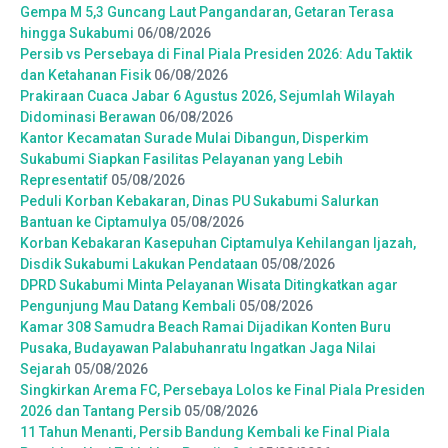
Gempa M 5,3 Guncang Laut Pangandaran, Getaran Terasa
hingga Sukabumi
06/08/2026
Persib vs Persebaya di Final Piala Presiden 2026: Adu Taktik
dan Ketahanan Fisik
06/08/2026
Prakiraan Cuaca Jabar 6 Agustus 2026, Sejumlah Wilayah
Didominasi Berawan
06/08/2026
Kantor Kecamatan Surade Mulai Dibangun, Disperkim
Sukabumi Siapkan Fasilitas Pelayanan yang Lebih
Representatif
05/08/2026
Peduli Korban Kebakaran, Dinas PU Sukabumi Salurkan
Bantuan ke Ciptamulya
05/08/2026
Korban Kebakaran Kasepuhan Ciptamulya Kehilangan Ijazah,
Disdik Sukabumi Lakukan Pendataan
05/08/2026
DPRD Sukabumi Minta Pelayanan Wisata Ditingkatkan agar
Pengunjung Mau Datang Kembali
05/08/2026
Kamar 308 Samudra Beach Ramai Dijadikan Konten Buru
Pusaka, Budayawan Palabuhanratu Ingatkan Jaga Nilai
Sejarah
05/08/2026
Singkirkan Arema FC, Persebaya Lolos ke Final Piala Presiden
2026 dan Tantang Persib
05/08/2026
11 Tahun Menanti, Persib Bandung Kembali ke Final Piala