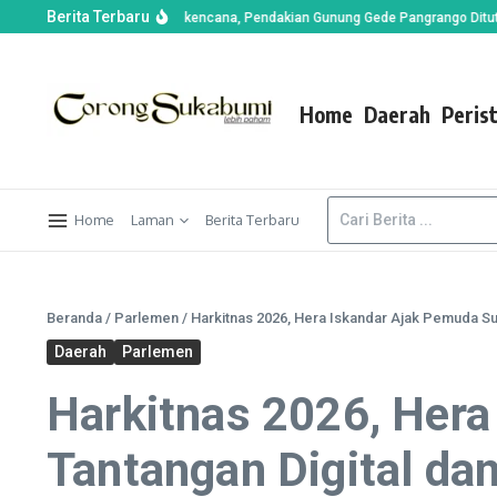
Berita Terbaru
ran di Alun-alun Suryakencana, Pendakian Gunung Gede Pangrango Ditutup Se
Home
Daerah
Peris
Home
Laman
Berita Terbaru
Beranda
/
Parlemen
/
Harkitnas 2026, Hera Iskandar Ajak Pemuda S
Daerah
Parlemen
Harkitnas 2026, Her
Tantangan Digital da