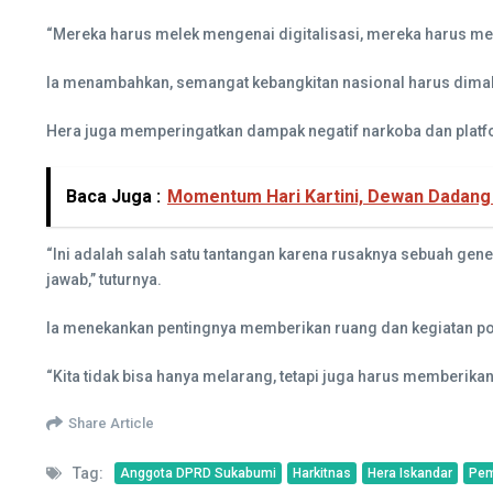
“Mereka harus melek mengenai digitalisasi, mereka harus 
Ia menambahkan, semangat kebangkitan nasional harus dimakn
Hera juga memperingatkan dampak negatif narkoba dan platfo
Baca Juga :
Momentum Hari Kartini, Dewan Dadang
“Ini adalah salah satu tantangan karena rusaknya sebuah ge
jawab,” tuturnya.
Ia menekankan pentingnya memberikan ruang dan kegiatan posi
“Kita tidak bisa hanya melarang, tetapi juga harus memberika
Share Article
Tag:
Anggota DPRD Sukabumi
Harkitnas
Hera Iskandar
Pem