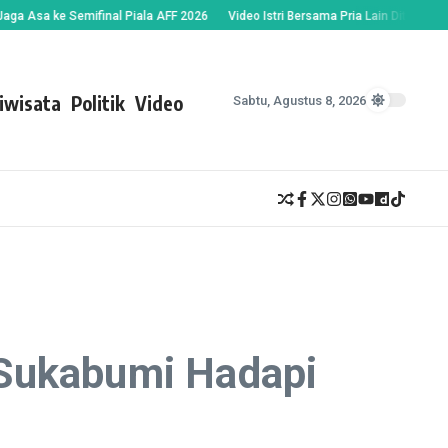
a ke Semifinal Piala AFF 2026
Video Istri Bersama Pria Lain Ditemukan Suam
iwisata
Politik
Video
Sabtu, Agustus 8, 2026
 Sukabumi Hadapi