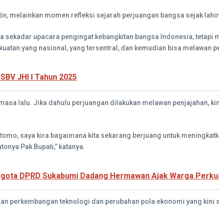
n, melainkan momen refleksi sejarah perjuangan bangsa sejak lahi
ya sekadar upacara pengingat kebangkitan bangsa Indonesia, tetapi
tan yang nasional, yang tersentral, dan kemudian bisa melawan penj
SBV JHI I Tahun 2025
masa lalu. Jika dahulu perjuangan dilakukan melawan penjajahan, k
Utomo, saya kira bagaimana kita sekarang berjuang untuk meningka
onya Pak Bupati,” katanya.
Anggota DPRD Sukabumi Dadang Hermawan Ajak Warga Perk
an perkembangan teknologi dan perubahan pola ekonomi yang kini 