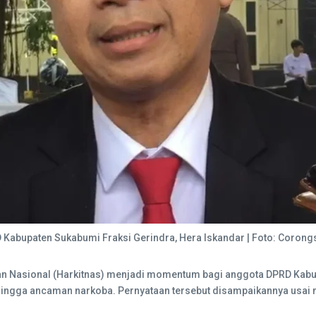
Kabupaten Sukabumi Fraksi Gerindra, Hera Iskandar | Foto: Coro
an Nasional (Harkitnas) menjadi momentum bagi anggota DPRD Kabup
i hingga ancaman narkoba. Pernyataan tersebut disampaikannya usai 