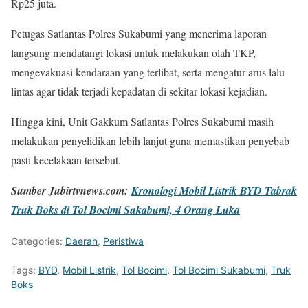
Rp25 juta.
Petugas Satlantas Polres Sukabumi yang menerima laporan
langsung mendatangi lokasi untuk melakukan olah TKP,
mengevakuasi kendaraan yang terlibat, serta mengatur arus lalu
lintas agar tidak terjadi kepadatan di sekitar lokasi kejadian.
Hingga kini, Unit Gakkum Satlantas Polres Sukabumi masih
melakukan penyelidikan lebih lanjut guna memastikan penyebab
pasti kecelakaan tersebut.
Sumber Jubirtvnews.com:
Kronologi Mobil Listrik BYD Tabrak
Truk Boks di Tol Bocimi Sukabumi, 4 Orang Luka
Categories:
Daerah
,
Peristiwa
Tags:
BYD
,
Mobil Listrik
,
Tol Bocimi
,
Tol Bocimi Sukabumi
,
Truk
Boks