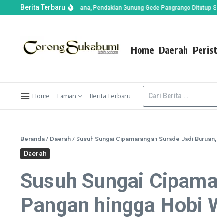
Berita Terbaru
 Alun-alun Suryakencana, Pendakian Gunung Gede Pangrango Ditutup Sementar
Home
Daerah
Peris
Home
Laman
Berita Terbaru
Beranda
/
Daerah
/
Susuh Sungai Cipamarangan Surade Jadi Buruan,
Daerah
Susuh Sungai Cipama
Pangan hingga Hobi 