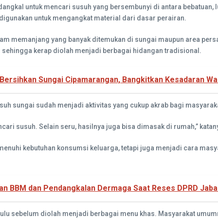
dangkal untuk mencari susuh yang bersembunyi di antara bebatuan, l
igunakan untuk mengangkat material dari dasar perairan.
itam memanjang yang banyak ditemukan di sungai maupun area persa
has sehingga kerap diolah menjadi berbagai hidangan tradisional.
 Bersihkan Sungai Cipamarangan, Bangkitkan Kesadaran W
uh sungai sudah menjadi aktivitas yang cukup akrab bagi masyaraka
cari susuh. Selain seru, hasilnya juga bisa dimasak di rumah,” katan
memenuhi kebutuhan konsumsi keluarga, tetapi juga menjadi cara ma
han BBM dan Pendangkalan Dermaga Saat Reses DPRD Jabar
dahulu sebelum diolah menjadi berbagai menu khas. Masyarakat um