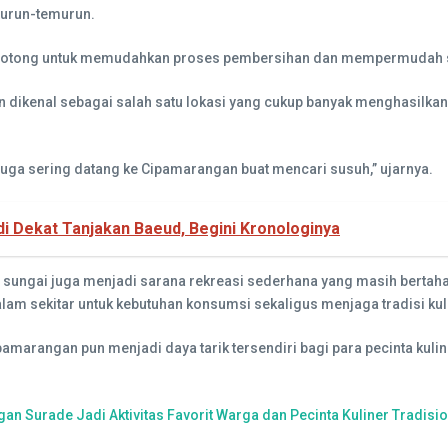
 turun-temurun.
ipotong untuk memudahkan proses pembersihan dan mempermudah s
ikenal sebagai salah satu lokasi yang cukup banyak menghasilkan su
juga sering datang ke Cipamarangan buat mencari susuh,” ujarnya.
i Dekat Tanjakan Baeud, Begini Kronologinya
uh sungai juga menjadi sarana rekreasi sederhana yang masih bertah
 sekitar untuk kebutuhan konsumsi sekaligus menjaga tradisi kuli
arangan pun menjadi daya tarik tersendiri bagi para pecinta kuline
n Surade Jadi Aktivitas Favorit Warga dan Pecinta Kuliner Tradisio