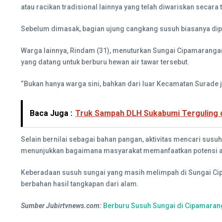
atau racikan tradisional lainnya yang telah diwariskan secara
Sebelum dimasak, bagian ujung cangkang susuh biasanya d
Warga lainnya, Rindam (31), menuturkan Sungai Cipamarangan d
yang datang untuk berburu hewan air tawar tersebut.
“Bukan hanya warga sini, bahkan dari luar Kecamatan Surade 
Baca Juga :
Truk Sampah DLH Sukabumi Terguling d
Selain bernilai sebagai bahan pangan, aktivitas mencari sus
menunjukkan bagaimana masyarakat memanfaatkan potensi alam
Keberadaan susuh sungai yang masih melimpah di Sungai Cipam
berbahan hasil tangkapan dari alam.
Sumber Jubirtvnews.com:
Berburu Susuh Sungai di Cipamaranga