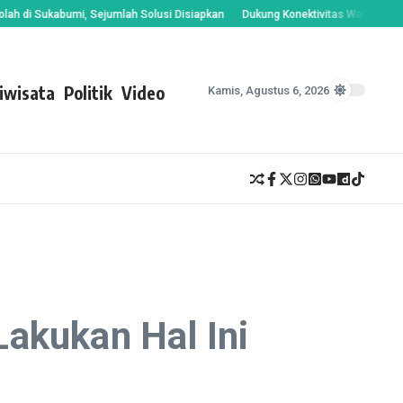
 Sukabumi, Sejumlah Solusi Disiapkan
Dukung Konektivitas Warga, Dinas PU
iwisata
Politik
Video
Kamis, Agustus 6, 2026
akukan Hal Ini