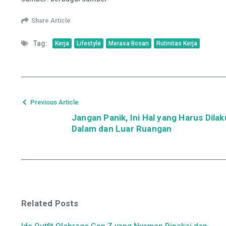
Share Article
Tag:
Kerja
Lifestyle
Merasa Bosan
Rutinitas Kerja
Previous Article
Jangan Panik, Ini Hal yang Harus Dila
Dalam dan Luar Ruangan
Related Posts
Ide Outfit Olahraga Gen Z yang Nyaman Dipakai dan