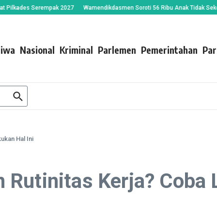
lkades Serempak 2027
Wamendikdasmen Soroti 56 Ribu Anak Tidak Sekolah di
tiwa
Nasional
Kriminal
Parlemen
Pemerintahan
Par
ukan Hal Ini
Rutinitas Kerja? Coba L