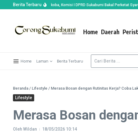
Berita Terbaru
iemas Dijemput Unit Narkoba, Komisi I DPRD Sukabumi Bakal Perketat Syarat Pi
Home
Daerah
Peris
Home
Laman
Berita Terbaru
Beranda
/
Lifestyle
/
Merasa Bosan dengan Rutinitas Kerja? Coba Lak
Lifestyle
Merasa Bosan dengan 
Oleh
Wildan
18/05/2026
10:14