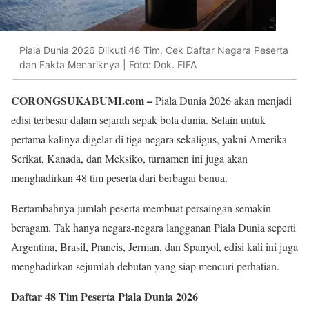
Piala Dunia 2026 Diikuti 48 Tim, Cek Daftar Negara Peserta
dan Fakta Menariknya | Foto: Dok. FIFA
CORONGSUKABUMI.com –
Piala Dunia 2026 akan menjadi
edisi terbesar dalam sejarah sepak bola dunia. Selain untuk
pertama kalinya digelar di tiga negara sekaligus, yakni Amerika
Serikat, Kanada, dan Meksiko, turnamen ini juga akan
menghadirkan 48 tim peserta dari berbagai benua.
Bertambahnya jumlah peserta membuat persaingan semakin
beragam. Tak hanya negara-negara langganan Piala Dunia seperti
Argentina, Brasil, Prancis, Jerman, dan Spanyol, edisi kali ini juga
menghadirkan sejumlah debutan yang siap mencuri perhatian.
Daftar 48 Tim Peserta Piala Dunia 2026