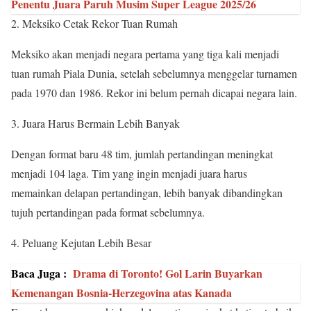
Penentu Juara Paruh Musim Super League 2025/26
2. Meksiko Cetak Rekor Tuan Rumah
Meksiko akan menjadi negara pertama yang tiga kali menjadi
tuan rumah Piala Dunia, setelah sebelumnya menggelar turnamen
pada 1970 dan 1986. Rekor ini belum pernah dicapai negara lain.
3. Juara Harus Bermain Lebih Banyak
Dengan format baru 48 tim, jumlah pertandingan meningkat
menjadi 104 laga. Tim yang ingin menjadi juara harus
memainkan delapan pertandingan, lebih banyak dibandingkan
tujuh pertandingan pada format sebelumnya.
4. Peluang Kejutan Lebih Besar
Baca Juga :
Drama di Toronto! Gol Larin Buyarkan
Kemenangan Bosnia-Herzegovina atas Kanada