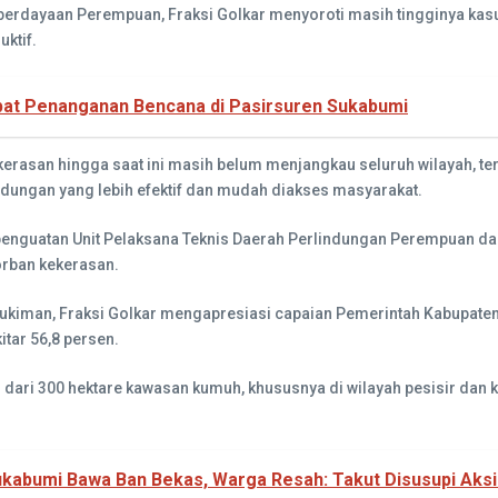
mberdayaan Perempuan, Fraksi Golkar menyoroti masih tingginya ka
ktif.
at Penanganan Bencana di Pasirsuren Sukabumi
rasan hingga saat ini masih belum menjangkau seluruh wilayah, teru
ungan yang lebih efektif dan mudah diakses masyarakat.
enguatan Unit Pelaksana Teknis Daerah Perlindungan Perempuan da
orban kekerasan.
iman, Fraksi Golkar mengapresiasi capaian Pemerintah Kabupate
itar 56,8 persen.
bih dari 300 hektare kawasan kumuh, khususnya di wilayah pesisir d
kabumi Bawa Ban Bekas, Warga Resah: Takut Disusupi Aksi