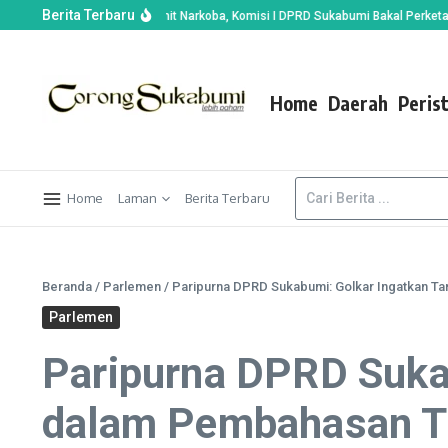
Berita Terbaru
di Ciemas Dijemput Unit Narkoba, Komisi I DPRD Sukabumi Bakal Perketat Syar
Home
Daerah
Peris
Home
Laman
Berita Terbaru
Beranda
/
Parlemen
/
Paripurna DPRD Sukabumi: Golkar Ingatkan T
Parlemen
Paripurna DPRD Suka
dalam Pembahasan T