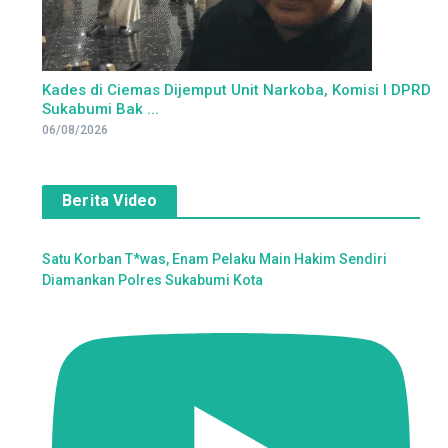
Kades di Ciemas Dijemput Unit Narkoba, Komisi I DPRD
Sukabumi Bak ...
06/08/2026
Berita Video
Satu Korban T*was, Enam Pelaku Main Hakim Sendiri
Diamankan Polres Sukabumi Kota