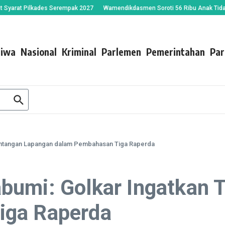
at Pilkades Serempak 2027
Wamendikdasmen Soroti 56 Ribu Anak Tidak Sekola
tiwa
Nasional
Kriminal
Parlemen
Pemerintahan
Par
antangan Lapangan dalam Pembahasan Tiga Raperda
bumi: Golkar Ingatkan 
iga Raperda