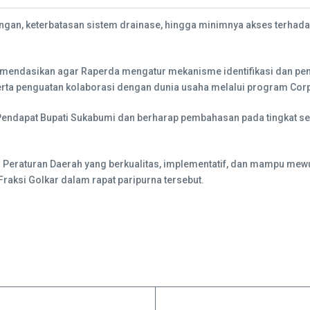
kungan, keterbatasan sistem drainase, hingga minimnya akses terhad
omendasikan agar Raperda mengatur mekanisme identifikasi dan pe
serta penguatan kolaborasi dengan dunia usaha melalui program Corpo
Pendapat Bupati Sukabumi dan berharap pembahasan pada tingkat se
Peraturan Daerah yang berkualitas, implementatif, dan mampu mew
raksi Golkar dalam rapat paripurna tersebut.