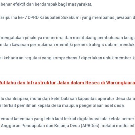
-benar efektif dan berdampak bagi masyarakat.
 Paripurna ke-7 DPRD Kabupaten Sukabumi yang membahas jawaban da
, mengatakan pihaknya menerima dan mendukung pembahasan ketiga 
n dan kawasan permukiman memiliki peran strategis dalam mendu
ai kehadiran regulasi yang komprehensif diperlukan untuk memberi
utilahu dan Infrastruktur Jalan dalam Reses di Warungkiar
u diantisipasi, mulai dari keterbatasan kapasitas aparatur desa da
l terkait pemilihan kepala desa maupun pengelolaan aset desa.
emuat ketentuan yang lebih kuat terkait digitalisasi tata kelola pe
an Anggaran Pendapatan dan Belanja Desa (APBDes) melalui media in