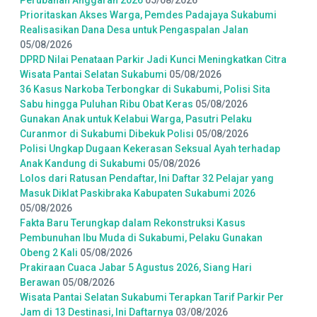
Perubahan Anggaran 2026
05/08/2026
Prioritaskan Akses Warga, Pemdes Padajaya Sukabumi
Realisasikan Dana Desa untuk Pengaspalan Jalan
05/08/2026
DPRD Nilai Penataan Parkir Jadi Kunci Meningkatkan Citra
Wisata Pantai Selatan Sukabumi
05/08/2026
36 Kasus Narkoba Terbongkar di Sukabumi, Polisi Sita
Sabu hingga Puluhan Ribu Obat Keras
05/08/2026
Gunakan Anak untuk Kelabui Warga, Pasutri Pelaku
Curanmor di Sukabumi Dibekuk Polisi
05/08/2026
Polisi Ungkap Dugaan Kekerasan Seksual Ayah terhadap
Anak Kandung di Sukabumi
05/08/2026
Lolos dari Ratusan Pendaftar, Ini Daftar 32 Pelajar yang
Masuk Diklat Paskibraka Kabupaten Sukabumi 2026
05/08/2026
Fakta Baru Terungkap dalam Rekonstruksi Kasus
Pembunuhan Ibu Muda di Sukabumi, Pelaku Gunakan
Obeng 2 Kali
05/08/2026
Prakiraan Cuaca Jabar 5 Agustus 2026, Siang Hari
Berawan
05/08/2026
Wisata Pantai Selatan Sukabumi Terapkan Tarif Parkir Per
Jam di 13 Destinasi, Ini Daftarnya
03/08/2026