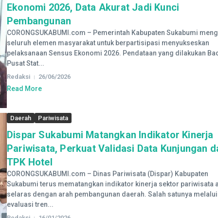
Ekonomi 2026, Data Akurat Jadi Kunci
Pembangunan
CORONGSUKABUMI.com – Pemerintah Kabupaten Sukabumi meng
seluruh elemen masyarakat untuk berpartisipasi menyukseskan
pelaksanaan Sensus Ekonomi 2026. Pendataan yang dilakukan Ba
Pusat Stat...
Redaksi
26/06/2026
Read More
Daerah
Pariwisata
Dispar Sukabumi Matangkan Indikator Kinerja
Pariwisata, Perkuat Validasi Data Kunjungan d
TPK Hotel
CORONGSUKABUMI.com – Dinas Pariwisata (Dispar) Kabupaten
Sukabumi terus mematangkan indikator kinerja sektor pariwisata 
selaras dengan arah pembangunan daerah. Salah satunya melalui
evaluasi tren...
Redaksi
16/01/2026