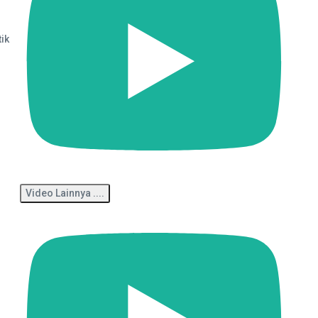
ik
Video Lainnya ....