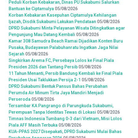
Peduli Korban Kebakaran, Dinas PU Sukabumi Salurkan
Bantuan ke Ciptamulya
05/08/2026
Korban Kebakaran Kasepuhan Ciptamulya Kehilangan
Ijazah, Disdik Sukabumi Lakukan Pendataan
05/08/2026
DPRD Sukabumi Minta Pelayanan Wisata Ditingkatkan agar
Pengunjung Mau Datang Kembali
05/08/2026
Kamar 308 Samudra Beach Ramai Dijadikan Konten Buru
Pusaka, Budayawan Palabuhanratu Ingatkan Jaga Nilai
Sejarah
05/08/2026
Singkirkan Arema FC, Persebaya Lolos ke Final Piala
Presiden 2026 dan Tantang Persib
05/08/2026
11 Tahun Menanti, Persib Bandung Kembali ke Final Piala
Presiden Usai Taklukkan Persija 2-1
05/08/2026
DPRD Sukabumi Bentuk Pansus Bahas Perubahan
Perumda Air Minum Tirta Jaya Mandiri Menjadi
Perseroda
05/08/2026
Tersambar KA Pangrango di Parungkuda Sukabumi,
Perempuan Tanpa Identitas Tewas di Lokasi
05/08/2026
Timnas Indonesia Tumbang 0-3 dari Vietnam, Misi Lolos
Piala AFF Masih Terbuka
05/08/2026
KUA-PPAS 2027 Disepakati, DPRD Sukabumi Mulai Bahas