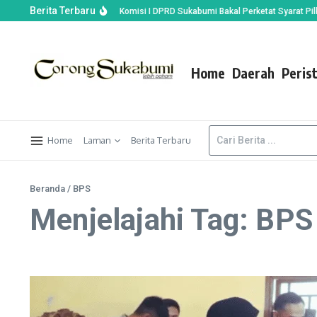
Berita Terbaru
Dijemput Unit Narkoba, Komisi I DPRD Sukabumi Bakal Perketat Syarat Pilkade
Home
Daerah
Peris
Home
Laman
Berita Terbaru
Beranda
/
BPS
Menjelajahi Tag: BPS