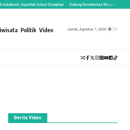
bumi, Sejumlah Solusi Disiapkan
Dukung Konektivitas Warga, Dinas PU Suka
iwisata
Politik
Video
Jumat, Agustus 7, 2026
Berita Video