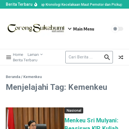
Berita Terbaru
Polisi Ungkap Kronologi Kecelakaan Maut Pemotor dan Pickup Sa
Main Menu
Home
Laman
Berita Terbaru
Beranda
/
Kemenkeu
Menjelajahi Tag: Kemenkeu
Nasional
Menkeu Sri Mulyani:
Beasiswa KIP Kuliah