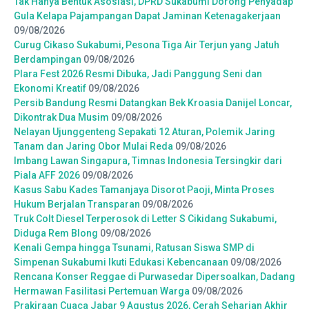
Tak Hanya Bentuk Asosiasi, DPRD Sukabumi Dorong Penyadap
Gula Kelapa Pajampangan Dapat Jaminan Ketenagakerjaan
09/08/2026
Curug Cikaso Sukabumi, Pesona Tiga Air Terjun yang Jatuh
Berdampingan
09/08/2026
Plara Fest 2026 Resmi Dibuka, Jadi Panggung Seni dan
Ekonomi Kreatif
09/08/2026
Persib Bandung Resmi Datangkan Bek Kroasia Danijel Loncar,
Dikontrak Dua Musim
09/08/2026
Nelayan Ujunggenteng Sepakati 12 Aturan, Polemik Jaring
Tanam dan Jaring Obor Mulai Reda
09/08/2026
Imbang Lawan Singapura, Timnas Indonesia Tersingkir dari
Piala AFF 2026
09/08/2026
Kasus Sabu Kades Tamanjaya Disorot Paoji, Minta Proses
Hukum Berjalan Transparan
09/08/2026
Truk Colt Diesel Terperosok di Letter S Cikidang Sukabumi,
Diduga Rem Blong
09/08/2026
Kenali Gempa hingga Tsunami, Ratusan Siswa SMP di
Simpenan Sukabumi Ikuti Edukasi Kebencanaan
09/08/2026
Rencana Konser Reggae di Purwasedar Dipersoalkan, Dadang
Hermawan Fasilitasi Pertemuan Warga
09/08/2026
Prakiraan Cuaca Jabar 9 Agustus 2026, Cerah Seharian Akhir