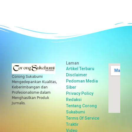
Laman
Artikel Terbaru
Disclaimer
Corong Sukabumi
Pedoman Media
𝖬𝖾𝗇𝗀𝖾𝖽𝖾𝗉𝖺𝗇𝗄𝖺𝗇 𝖪𝗎𝖺𝗅𝗂𝗍𝖺𝗌,
Siber
𝖪𝖾𝖻𝖾𝗋𝗂𝗆𝖻𝖺𝗇𝗀𝖺𝗇 𝖽𝖺𝗇
𝖯𝗋𝗈𝖿𝖾𝗌𝗂𝗈𝗇𝖺𝗅𝗂𝗌𝗆𝖾 𝖽𝖺𝗅𝖺𝗆
Privacy Policy
𝖬𝖾𝗇𝗀𝗁𝖺𝗌𝗂𝗅𝗄𝖺𝗇 𝖯𝗋𝗈𝖽𝗎𝗄
Redaksi
𝖩𝗎𝗋𝗇𝖺𝗅𝗂𝗌.
Tentang Corong
Sukabumi
Terms Of Service
Traktir
Video