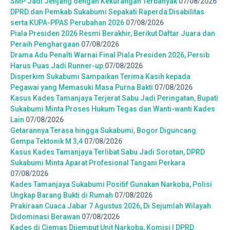
SMP Jadi Jenjang dengan Kekurangan Terbanyak
07/08/2026
DPRD dan Pemkab Sukabumi Sepakati Raperda Disabilitas
serta KUPA-PPAS Perubahan 2026
07/08/2026
Piala Presiden 2026 Resmi Berakhir, Berikut Daftar Juara dan
Peraih Penghargaan
07/08/2026
Drama Adu Penalti Warnai Final Piala Presiden 2026, Persib
Harus Puas Jadi Runner-up
07/08/2026
Disperkim Sukabumi Sampaikan Terima Kasih kepada
Pegawai yang Memasuki Masa Purna Bakti
07/08/2026
Kasus Kades Tamanjaya Terjerat Sabu Jadi Peringatan, Bupati
Sukabumi Minta Proses Hukum Tegas dan Wanti-wanti Kades
Lain
07/08/2026
Getarannya Terasa hingga Sukabumi, Bogor Diguncang
Gempa Tektonik M 3,4
07/08/2026
Kasus Kades Tamanjaya Terlibat Sabu Jadi Sorotan, DPRD
Sukabumi Minta Aparat Profesional Tangani Perkara
07/08/2026
Kades Tamanjaya Sukabumi Positif Gunakan Narkoba, Polisi
Ungkap Barang Bukti di Rumah
07/08/2026
Prakiraan Cuaca Jabar 7 Agustus 2026, Di Sejumlah Wilayah
Didominasi Berawan
07/08/2026
Kades di Ciemas Dijemput Unit Narkoba, Komisi I DPRD