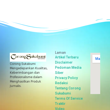
Laman
Artikel Terbaru
Disclaimer
Corong Sukabumi
Pedoman Media
𝖬𝖾𝗇𝗀𝖾𝖽𝖾𝗉𝖺𝗇𝗄𝖺𝗇 𝖪𝗎𝖺𝗅𝗂𝗍𝖺𝗌,
Siber
𝖪𝖾𝖻𝖾𝗋𝗂𝗆𝖻𝖺𝗇𝗀𝖺𝗇 𝖽𝖺𝗇
𝖯𝗋𝗈𝖿𝖾𝗌𝗂𝗈𝗇𝖺𝗅𝗂𝗌𝗆𝖾 𝖽𝖺𝗅𝖺𝗆
Privacy Policy
𝖬𝖾𝗇𝗀𝗁𝖺𝗌𝗂𝗅𝗄𝖺𝗇 𝖯𝗋𝗈𝖽𝗎𝗄
Redaksi
𝖩𝗎𝗋𝗇𝖺𝗅𝗂𝗌.
Tentang Corong
Sukabumi
Terms Of Service
Traktir
Video