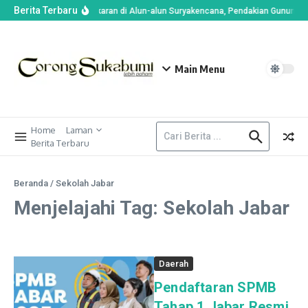
Berita Terbaru
Imbas Kebakaran di Alun-alun Suryakencana, Pendakian Gunung G
Main Menu
Home
Laman
Berita Terbaru
Beranda
/
Sekolah Jabar
Menjelajahi Tag: Sekolah Jabar
Daerah
Pendaftaran SPMB
Tahap 1 Jabar Resmi