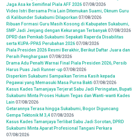
Jaga Asa ke Semifinal Piala AFF 2026
07/08/2026
Video Istri Bersama Pria Lain Ditemukan Suami, Oknum Guru
di Kalibunder Sukabumi Dilaporkan
07/08/2026
Ribuan Formasi Guru Masih Kosong di Kabupaten Sukabumi,
SMP Jadi Jenjang dengan Kekurangan Terbanyak
07/08/2026
DPRD dan Pemkab Sukabumi Sepakati Raperda Disabilitas
serta KUPA-PPAS Perubahan 2026
07/08/2026
Piala Presiden 2026 Resmi Berakhir, Berikut Daftar Juara dan
Peraih Penghargaan
07/08/2026
Drama Adu Penalti Warnai Final Piala Presiden 2026, Persib
Harus Puas Jadi Runner-up
07/08/2026
Disperkim Sukabumi Sampaikan Terima Kasih kepada
Pegawai yang Memasuki Masa Purna Bakti
07/08/2026
Kasus Kades Tamanjaya Terjerat Sabu Jadi Peringatan, Bupati
Sukabumi Minta Proses Hukum Tegas dan Wanti-wanti Kades
Lain
07/08/2026
Getarannya Terasa hingga Sukabumi, Bogor Diguncang
Gempa Tektonik M 3,4
07/08/2026
Kasus Kades Tamanjaya Terlibat Sabu Jadi Sorotan, DPRD
Sukabumi Minta Aparat Profesional Tangani Perkara
07/08/2026