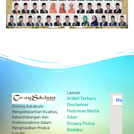
Laman
Artikel Terbaru
Disclaimer
Corong Sukabumi
Pedoman Media
𝖬𝖾𝗇𝗀𝖾𝖽𝖾𝗉𝖺𝗇𝗄𝖺𝗇 𝖪𝗎𝖺𝗅𝗂𝗍𝖺𝗌,
Siber
𝖪𝖾𝖻𝖾𝗋𝗂𝗆𝖻𝖺𝗇𝗀𝖺𝗇 𝖽𝖺𝗇
𝖯𝗋𝗈𝖿𝖾𝗌𝗂𝗈𝗇𝖺𝗅𝗂𝗌𝗆𝖾 𝖽𝖺𝗅𝖺𝗆
Privacy Policy
𝖬𝖾𝗇𝗀𝗁𝖺𝗌𝗂𝗅𝗄𝖺𝗇 𝖯𝗋𝗈𝖽𝗎𝗄
Redaksi
𝖩𝗎𝗋𝗇𝖺𝗅𝗂𝗌.