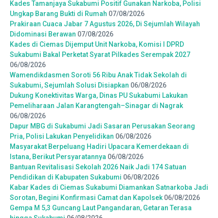
Kades Tamanjaya Sukabumi Positif Gunakan Narkoba, Polisi
Ungkap Barang Bukti di Rumah
07/08/2026
Prakiraan Cuaca Jabar 7 Agustus 2026, Di Sejumlah Wilayah
Didominasi Berawan
07/08/2026
Kades di Ciemas Dijemput Unit Narkoba, Komisi I DPRD
Sukabumi Bakal Perketat Syarat Pilkades Serempak 2027
06/08/2026
Wamendikdasmen Soroti 56 Ribu Anak Tidak Sekolah di
Sukabumi, Sejumlah Solusi Disiapkan
06/08/2026
Dukung Konektivitas Warga, Dinas PU Sukabumi Lakukan
Pemeliharaan Jalan Karangtengah–Sinagar di Nagrak
06/08/2026
Dapur MBG di Sukabumi Jadi Sasaran Perusakan Seorang
Pria, Polisi Lakukan Penyelidikan
06/08/2026
Masyarakat Berpeluang Hadiri Upacara Kemerdekaan di
Istana, Berikut Persyaratannya
06/08/2026
Bantuan Revitalisasi Sekolah 2026 Naik Jadi 174 Satuan
Pendidikan di Kabupaten Sukabumi
06/08/2026
Kabar Kades di Ciemas Sukabumi Diamankan Satnarkoba Jadi
Sorotan, Begini Konfirmasi Camat dan Kapolsek
06/08/2026
Gempa M 5,3 Guncang Laut Pangandaran, Getaran Terasa
hingga Sukabumi
06/08/2026