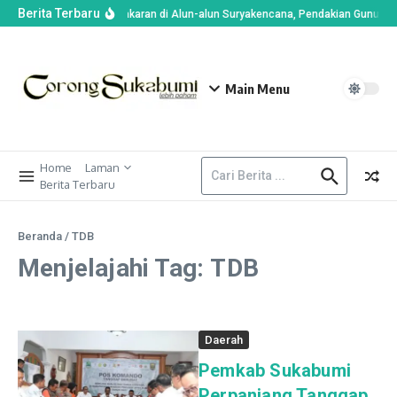
Berita Terbaru
Imbas Kebakaran di Alun-alun Suryakencana, Pendakian Gunung 
Main Menu
Home
Laman
Berita Terbaru
Beranda
/
TDB
Menjelajahi Tag: TDB
Daerah
Pemkab Sukabumi
Perpanjang Tanggap